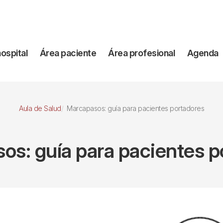
vegación
hospital
Área paciente
Área profesional
Agenda
incipal
Aula de Salud
Marcapasos: guía para pacientes portadores
os: guía para pacientes p