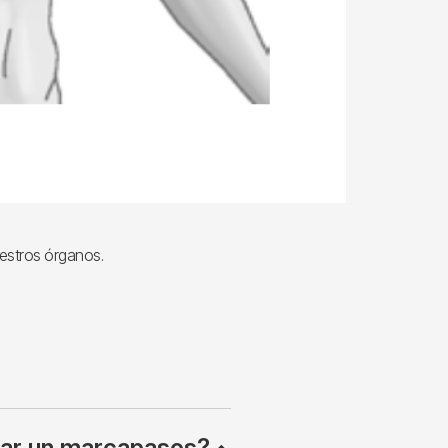
uestros órganos.
tar un marcapasos?