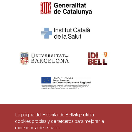
Pie
La página del Hospital de Bellvitge utiliza
Contacto
cookies propias y de terceros para mejorar la
de
experiencia de usuario.
Accesibilidad
Aviso legal
Ayuda