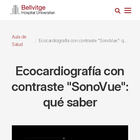
Pasar
Busca
al
Togg
contenido
navig
principal
Aula de
Ecocardiografía con contraste "SonoVue": qué saber
Salud
Ecocardiografía con
contraste "SonoVue":
qué saber
Imagen