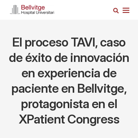
Pasar
Busca
al
Togg
contenido
navig
principal
El proceso TAVI, caso
de éxito de innovación
en experiencia de
paciente en Bellvitge,
protagonista en el
XPatient Congress