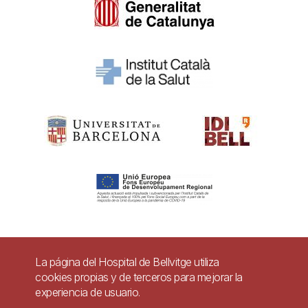
Pie
La página del Hospital de Bellvitge utiliza
Contacto
cookies propias y de terceros para mejorar la
de
experiencia de usuario.
Accesibilidad
Aviso legal
Ayuda