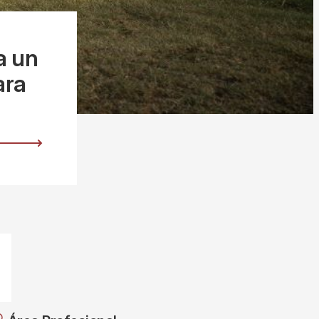
a un
ara