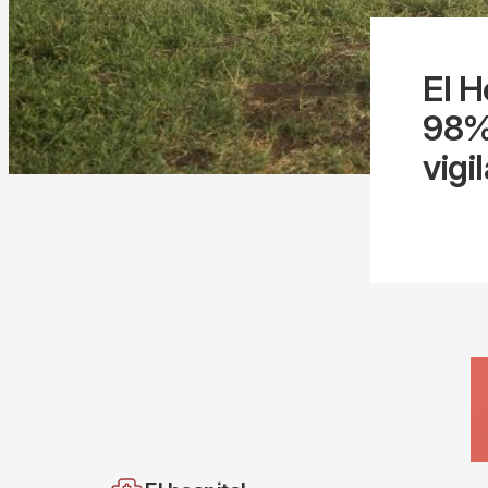
El H
98% 
vigi