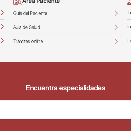
Área Paciente
T
Guía del Paciente
I
Aula de Salud
F
Trámites online
Encuentra especialidades