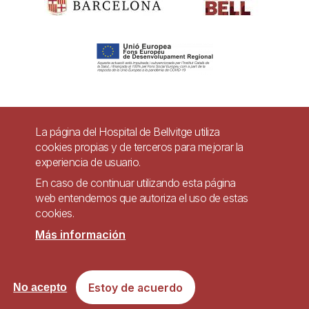
Pie
La página del Hospital de Bellvitge utiliza
Contacto
cookies propias y de terceros para mejorar la
de
experiencia de usuario.
Accesibilidad
Aviso legal
Ayuda
página
En caso de continuar utilizando esta página
Política de Privacidad de Sistemas de Videovigilancia
web entendemos que autoriza el uso de estas
cookies.
Mapa web
Más información
Imagen
Sitio web accesible de conformidad con el Real Decreto 1112/2018, de 7 de
Estoy de acuerdo
No acepto
septiembre, sobre accesibilidad de los sitios web y aplicaciones para
dispositivos móviles del sector público.