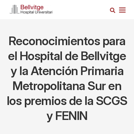
Pasar
Busca
al
Togg
contenido
navig
principal
Reconocimientos para
el Hospital de Bellvitge
y la Atención Primaria
Metropolitana Sur en
los premios de la SCGS
y FENIN