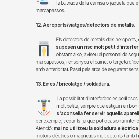
la butxaca de la camisa o jaqueta que es
marcapassos.
12. Aeroports/viatges/detectors de metalls.
Els detectors de metalls dels aeroports, e
Imagen
suposen un risc molt petit d'interfer
obstant això, aviseu el personal de seg
marcapassos, i ensenyeu el carnet o targeta d'ident
amb anterioritat. Passi pels arcs de seguretat sens
13. Eines / bricolatge / soldadura.
La possibilitat d'interferències perillose
Imagen
molt petita, sempre que estiguin en bon 
s'aconsella fer servir aquells apare
per exemple, trepants, ja que pot ocasionar interfe
Atenció:
mai no utilitzeu la soldadura elèctrica
motors elèctrics o magnètics molt potents (àmbit indu