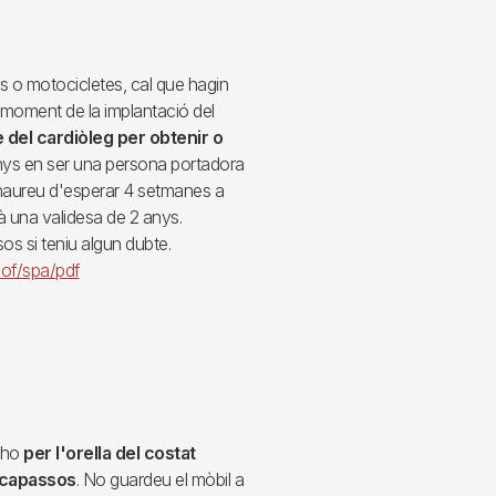
s o motocicletes, cal que hagin
moment de la implantació del
 del cardiòleg per obtenir o
anys en ser una persona portadora
haureu d'esperar 4 setmanes a
rà una validesa de 2 anys.
s si teniu algun dubte.
dof/spa/pdf
u-ho
per l'orella del costat
arcapassos
. No guardeu el mòbil a