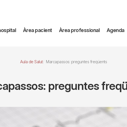
avegación
hospital
Àrea pacient
Àrea professional
Agenda
incipal
Aula de Salut
Marcapassos: preguntes freqüents
apassos: preguntes freq