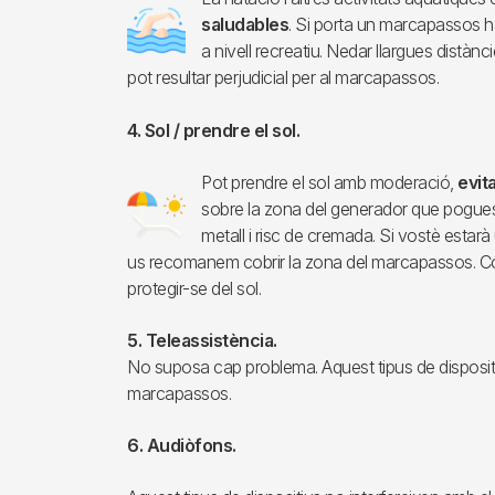
Imagen
saludables
. Si porta un marcapassos h
a nivell recreatiu. Nedar llargues distàn
pot resultar perjudicial per al marcapassos.
4. Sol / prendre el sol.
Pot prendre el sol amb moderació,
evit
Imagen
sobre la zona del generador que pogues
metall i risc de cremada. Si vostè estar
us recomanem cobrir la zona del marcapassos. Com 
protegir-se del sol.
5. Teleassistència.
No suposa cap problema. Aquest tipus de dispositi
marcapassos.
6. Audiòfons.