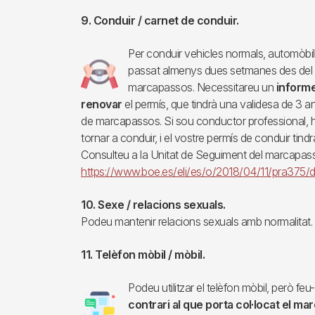
9. Conduir / carnet de conduir.
Per conduir vehicles normals, automòbil
Imagen
passat almenys dues setmanes des del 
marcapassos. Necessitareu un
informe
renovar
el permís, que tindrà una validesa de 3 
de marcapassos. Si sou conductor professional, 
tornar a conduir, i el vostre permís de conduir tind
Consulteu a la Unitat de Seguiment del marcapasso
https://www.boe.es/eli/es/o/2018/04/11/pra375/
10. Sexe / relacions sexuals.
Podeu mantenir relacions sexuals amb normalitat.
11. Telèfon mòbil / mòbil.
Podeu utilitzar el telèfon mòbil, però fe
Imagen
contrari al que porta col·locat el m