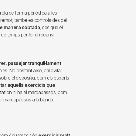
ola de forma periòdica a les
t remot, també es controla des del
de manera sobtada
; des que el
 de temps per fer el recanvi.
er, passejar tranquil·lament
es. No obstant això, cal evitar
obre el dispositiu, com els esports
itar aquells exercicis que
stat on hi ha el marcapassos, com
a el marcapassos a la banda
ues com Aquagym són
exercicis molt