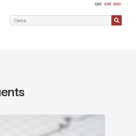
CAT
ESP
ENG
üents