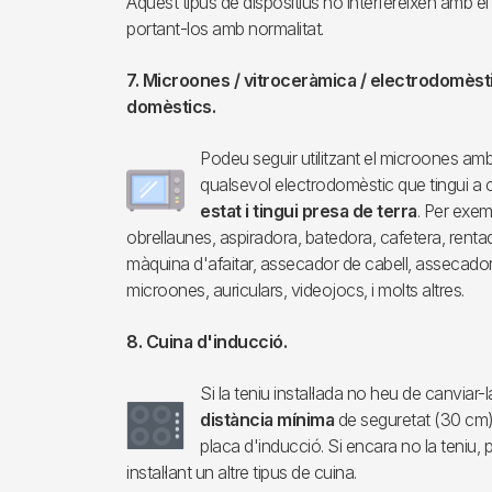
Aquest tipus de dispositius no interfereixen amb 
portant-los amb normalitat.
7. Microones / vitroceràmica / electrodomèstic
domèstics.
Podeu seguir utilitzant el microones am
Imagen
qualsevol electrodomèstic que tingui a 
estat i tingui presa de terra
. Per exem
obrellaunes, aspiradora, batedora, cafetera, rentad
màquina d'afaitar, assecador de cabell, assecadora,
microones, auriculars, videojocs, i molts altres.
8. Cuina d'inducció.
Si la teniu instal·lada no heu de canviar
Imagen
distància mínima
de seguretat (30 cm)
placa d'inducció. Si encara no la teniu, 
instal·lant un altre tipus de cuina.