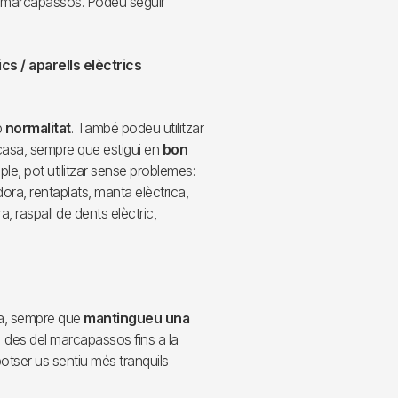
el marcapassos. Podeu seguir
s / aparells elèctrics
b
normalitat
. També podeu utilitzar
casa, sempre que estigui en
bon
ple, pot utilitzar sense problemes:
ora, rentaplats, manta elèctrica,
 raspall de dents elèctric,
-la, sempre que
mantingueu una
 des del marcapassos fins a la
potser us sentiu més tranquils