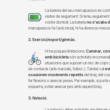
La bateria del seu marcapassos es contr
Imagen
visites de seguiment. Si teniu seguimen
vostre domicili. La bateria
no s'acaba 
marcapassos fa l'avís inicial, hi ha diversos mesos
2. Exercici/esport/gimnàs.
Hi ha poques limitacions.
Caminar, córr
Imagen
amb bicicleta
són activitats recomanabl
situacions que suposin un risc de cops s
de contacte (arts marcials, futbol...). També cal
ev
ocasionen moviments repetits
del braç del co
fer flexions o aixecar peses. Per exemple, si port
esquerra, evitar aixecar pes amb aquest braç.
3. Natació.
La natació i altres activitats aquàtiq