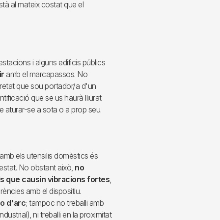
tà al mateix costat que el
stacions i alguns edificis públics
ir
amb el marcapassos. No
uretat que sou portador/a d'un
ificació que se us haurà lliurat
e aturar-se a sota o a prop seu.
s amb els utensilis domèstics és
estat. No obstant això,
no
lls que causin vibracions fortes
,
rències amb el dispositiu.
 o d'arc
; tampoc no treballi amb
strial), ni treballi en la proximitat