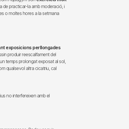
a de practicar-la amb moderació, i
cies o moltes hores a la setmana
ant exposicions perllongades
sin produir reescalfament del
à un temps prolongat exposat al sol,
qualsevol altra cicatriu, cal
us no interfereixen amb el