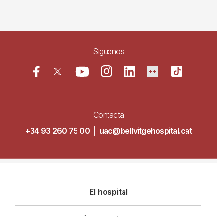
Siguenos
Contacta
+34 93 260 75 00
|
uac@bellvitgehospital.cat
Navegació
El hospital
principal