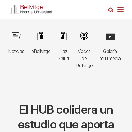
Pasar
Busca
al
Togg
contenido
navig
principal
Navegació
Image
Image
Image
Image
Image
I
principal
Noticias
eBellvitge
Haz
Voces
Galería
B
3r
Salud
de
multimedia
A
nivell
Bellvitge
E
El HUB colidera un
estudio que aporta