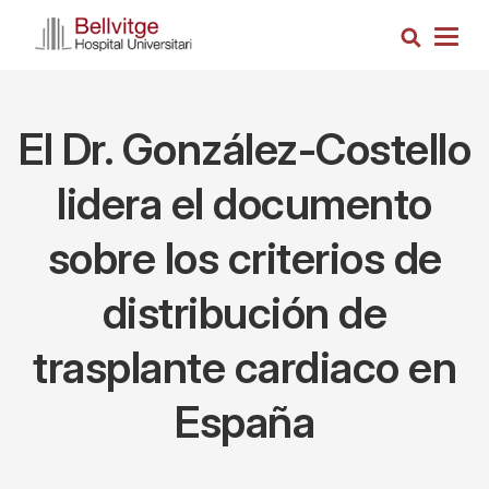
Pasar
Busca
al
Togg
contenido
navig
principal
El Dr. González-Costello
lidera el documento
sobre los criterios de
distribución de
trasplante cardiaco en
España