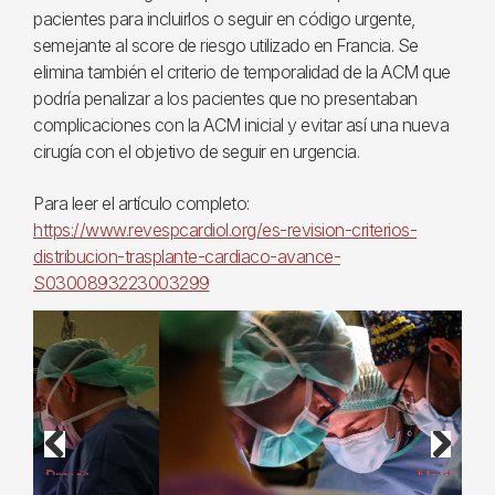
pacientes para incluirlos o seguir en código urgente,
semejante al score de riesgo utilizado en Francia. Se
elimina también el criterio de temporalidad de la ACM que
podría penalizar a los pacientes que no presentaban
complicaciones con la ACM inicial y evitar así una nueva
cirugía con el objetivo de seguir en urgencia.
Para leer el artículo completo:
https://www.revespcardiol.org/es-revision-criterios-
distribucion-trasplante-cardiaco-avance-
S0300893223003299
Previous
Next