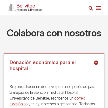
Pasar
Busca
al
Togg
contenido
navig
principal
Colabora con nosotros
Donación económica para el
hospital
Si quieres hacer un donativo puntual o periódico para
la mejora de la atención médica al Hospital
Universitario de Bellvitge, escríbenos un
correo
electrónico
y te ayudaremos a gestionarlo. Todas las