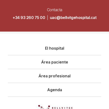
Contacta
+34 93 260 75 00
|
uac@bellvitgehospital.cat
Navegació
El hospital
principal
Área paciente
Área profesional
Agenda
Imagen