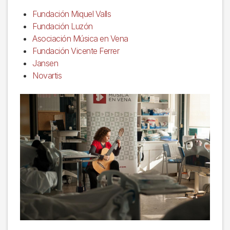
Fundación Miquel Valls
Fundación Luzón
Asociación Música en Vena
Fundación Vicente Ferrer
Jansen
Novartis