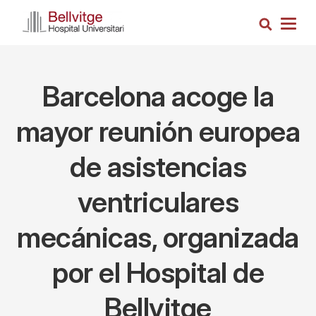
Pasar
Busca
al
Togg
contenido
navig
principal
Barcelona acoge la
mayor reunión europea
de asistencias
ventriculares
mecánicas, organizada
por el Hospital de
Bellvitge