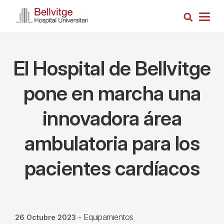
Pasar
Busca
al
Togg
contenido
navig
principal
El Hospital de Bellvitge
pone en marcha una
innovadora área
ambulatoria para los
pacientes cardíacos
Equipamientos
26 Octubre 2023
-