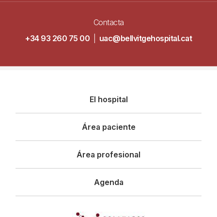
Contacta
+34 93 260 75 00
|
uac@bellvitgehospital.cat
Navegació
El hospital
principal
Área paciente
Área profesional
Agenda
Imagen