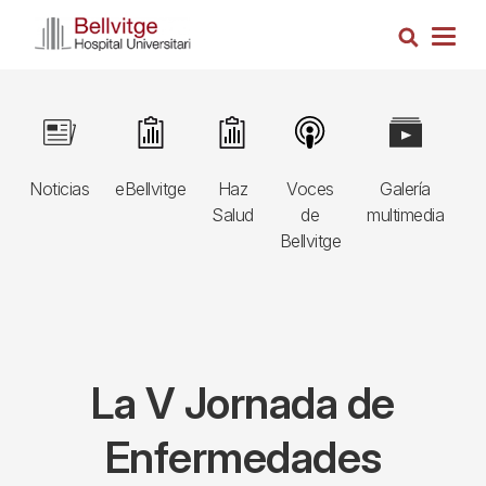
Pasar
Busca
al
Togg
contenido
navig
principal
Navegació
Image
Image
Image
Image
Image
I
principal
Noticias
eBellvitge
Haz
Voces
Galería
B
3r
Salud
de
multimedia
A
nivell
Bellvitge
E
La V Jornada de
Enfermedades