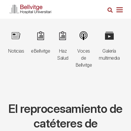
Pasar
Busca
al
Togg
contenido
navig
principal
Navegació
Image
Image
Image
Image
Image
I
principal
Noticias
eBellvitge
Haz
Voces
Galería
B
3r
Salud
de
multimedia
A
nivell
Bellvitge
E
El reprocesamiento de
catéteres de