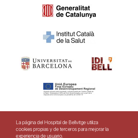
Pie
La página del Hospital de Bellvitge utiliza
Contacto
cookies propias y de terceros para mejorar la
de
experiencia de usuario.
Accesibilidad
Aviso legal
Ayuda