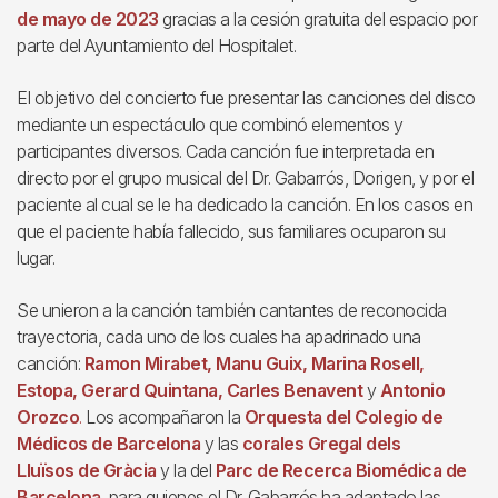
de mayo de 2023
gracias a la cesión gratuita del espacio por
parte del Ayuntamiento del Hospitalet.
El objetivo del concierto fue presentar las canciones del disco
mediante un espectáculo que combinó elementos y
participantes diversos. Cada canción fue interpretada en
directo por el grupo musical del Dr. Gabarrós, Dorigen, y por el
paciente al cual se le ha dedicado la canción. En los casos en
que el paciente había fallecido, sus familiares ocuparon su
lugar.
Se unieron a la canción también cantantes de reconocida
trayectoria, cada uno de los cuales ha apadrinado una
canción:
Ramon Mirabet, Manu Guix, Marina Rosell,
Estopa, Gerard Quintana, Carles Benavent
y
Antonio
Orozco
.
Los acompañaron la
Orquesta del Colegio de
Médicos de Barcelona
y las
corales Gregal dels
Lluïsos de Gràcia
y la del
Parc de Recerca Biomédica de
Barcelona
, para quienes el Dr. Gabarrós ha adaptado las