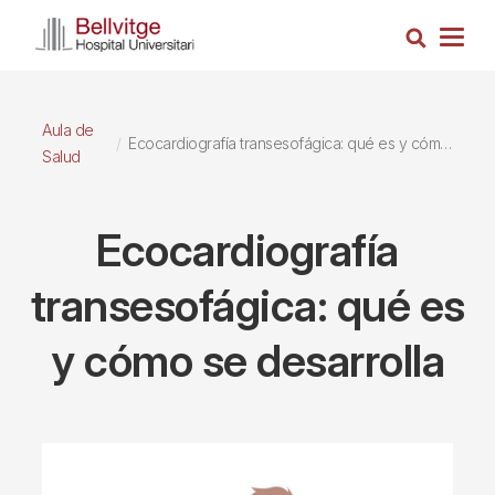
Pasar
Busca
al
Togg
contenido
navig
principal
Aula de
Ecocardiografía transesofágica: qué es y cómo se desarrolla
Salud
Ecocardiografía
transesofágica: qué es
y cómo se desarrolla
Imagen