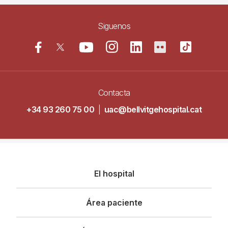
Siguenos
Contacta
+34 93 260 75 00
|
uac@bellvitgehospital.cat
Navegació
El hospital
principal
Área paciente