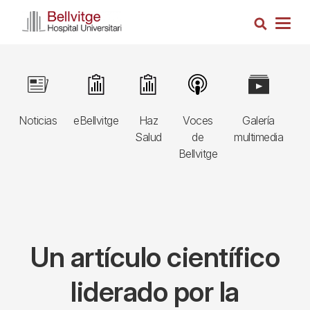
Pasar
Busca
al
Togg
contenido
navig
principal
Navegació
Image
Image
Image
Image
Image
I
principal
Noticias
eBellvitge
Haz
Voces
Galería
B
3r
Salud
de
multimedia
A
nivell
Bellvitge
E
Un artículo científico
liderado por la