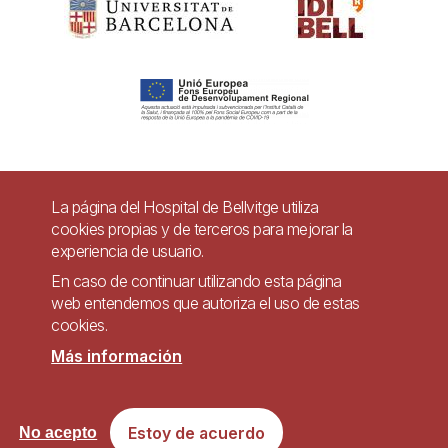
Pie
La página del Hospital de Bellvitge utiliza
Contacto
cookies propias y de terceros para mejorar la
de
experiencia de usuario.
Accesibilidad
Aviso legal
Ayuda
página
En caso de continuar utilizando esta página
Política de Privacidad de Sistemas de Videovigilancia
web entendemos que autoriza el uso de estas
cookies.
Mapa web
Más información
Imagen
Sitio web accesible de conformidad con el Real Decreto 1112/2018, de 7 de
Estoy de acuerdo
No acepto
septiembre, sobre accesibilidad de los sitios web y aplicaciones para