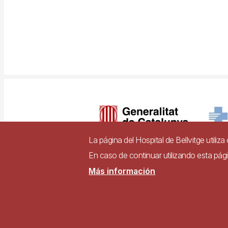
Imagen
La página del Hospital de Bellvitge utiliz
En caso de continuar utilizando esta pá
Pie
Más información
Contacto
Accesibili
de
página
Sitio web accesible d
accesibilidad de los