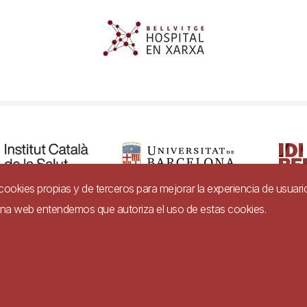
a cookies propias y de terceros para mejorar la experiencia de usuari
gina web entendemos que autoriza el uso de estas cookies.
dad
Aviso legal
Ayuda
Política de Privacidad de Sistemas de Video
Imagen
e conformidad con el Real Decreto 1112/2018, de 7 de septiembre, sobre
 sitios web y aplicaciones para dispositivos móviles del sector público.