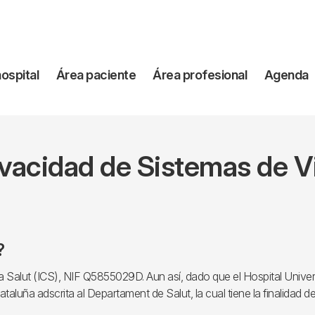
vegación
hospital
Área paciente
Área profesional
Agenda
incipal
rivacidad de Sistemas de V
?
la Salut (ICS), NIF Q5855029D. Aun así, dado que el Hospital Universi
ataluña adscrita al Departament de Salut, la cual tiene la finalidad d