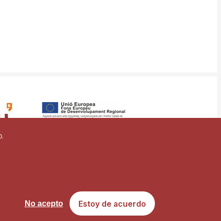
o.
vigilancia
Mapa web
Estoy de acuerdo
No acepto