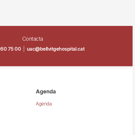
Contacta
260 75 00
|
uac@bellvitgehospital.cat
Agenda
Agenda