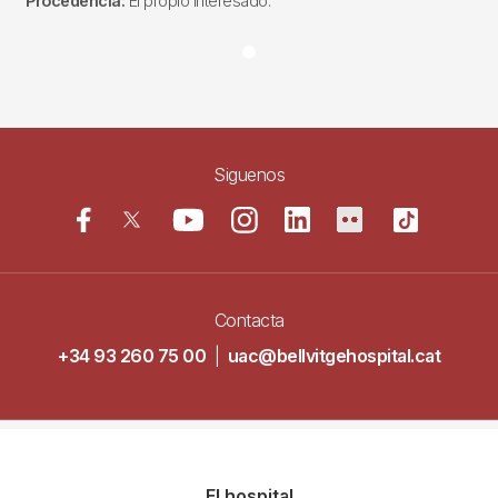
Procedencia:
El propio interesado.
Siguenos
Contacta
+34 93 260 75 00
|
uac@bellvitgehospital.cat
Navegació
El hospital