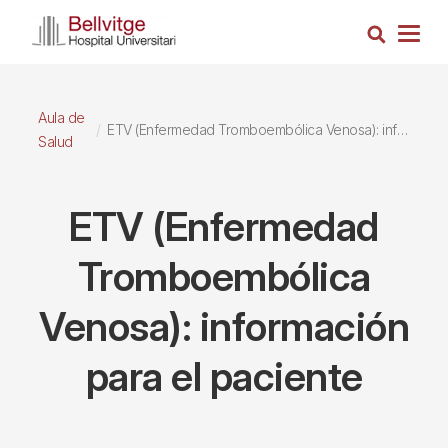
Pasar
Busca
al
Togg
contenido
navig
principal
Aula de
ETV (Enfermedad Tromboembólica Venosa): información para el paciente
Salud
ETV (Enfermedad
Tromboembólica
Venosa): información
para el paciente