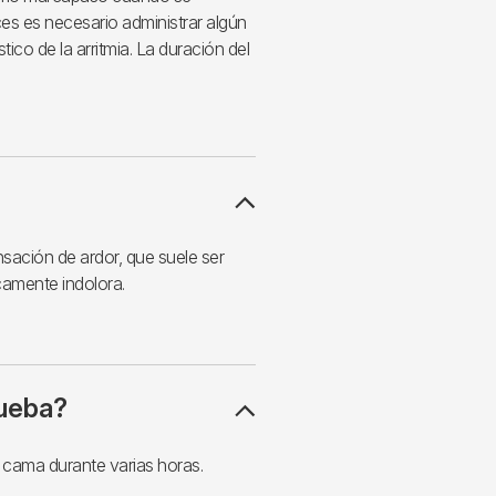
es es necesario administrar algún
ico de la arritmia. La duración del
sación de ardor, que suele ser
camente indolora.
rueba?
 cama durante varias horas.