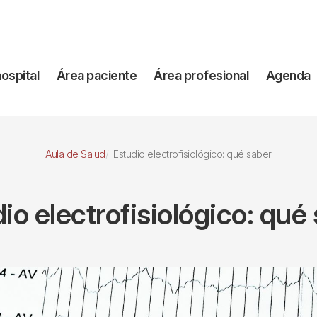
vegación
hospital
Área paciente
Área profesional
Agenda
incipal
Aula de Salud
Estudio electrofisiológico: qué saber
io electrofisiológico: qué