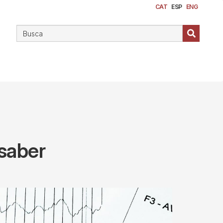
CAT
ESP
ENG
 saber