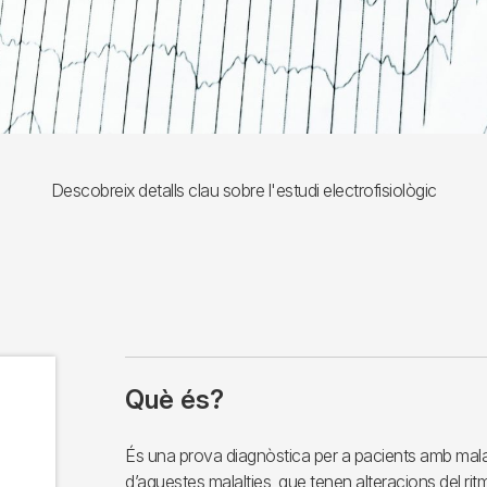
Descobreix detalls clau sobre l'estudi electrofisiològic
Què és?
És una prova diagnòstica per a pacients amb malal
d’aquestes malalties, que tenen alteracions del ritm