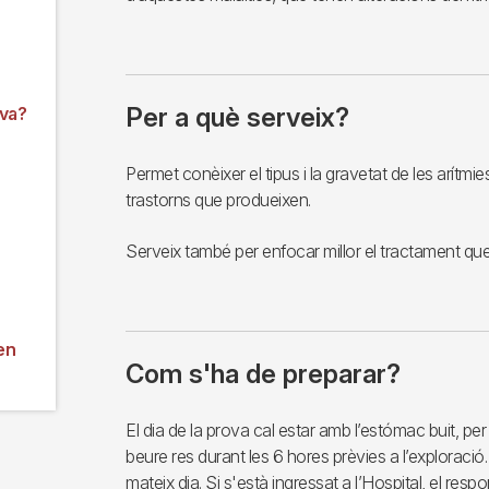
Per a què serveix?
va?
Permet conèixer el tipus i la gravetat de les arítmies,
trastorns que produeixen.
Serveix també per enfocar millor el tractament que 
en
Com s'ha de preparar?
El dia de la prova cal estar amb l’estómac buit, pe
beure res durant les 6 hores prèvies a l’exploració
mateix dia. Si s'està ingressat a l’Hospital, el resp