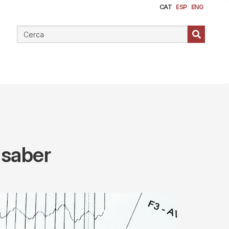
CAT
ESP
ENG
 saber