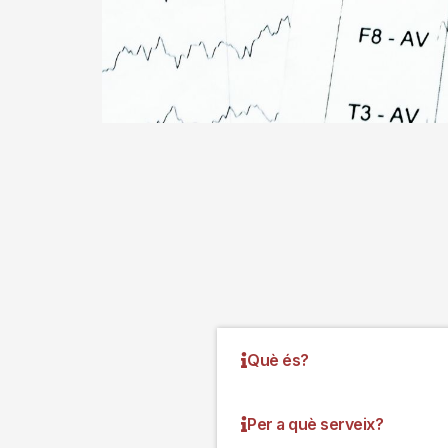
Què és?
Per a què serveix?