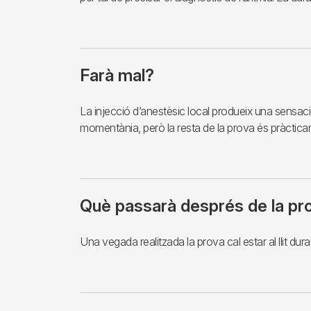
Farà mal?
La injecció d’anestèsic local produeix una sensa
momentània, però la resta de la prova és pràctica
Què passarà després de la pr
Una vegada realitzada la prova cal estar al llit dur