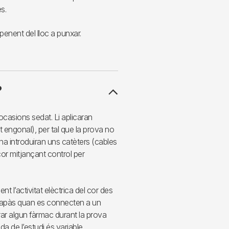
s.
penent del lloc a punxar.
?
ocasions sedat. Li aplicaran
 engonal), per tal que la prova no
na introduiran uns catèters (cables
l cor mitjançant control per
t l’activitat elèctrica del cor des
rcapàs quan es connecten a un
rar algun fàrmac durant la prova
ada de l’estudi és variable.