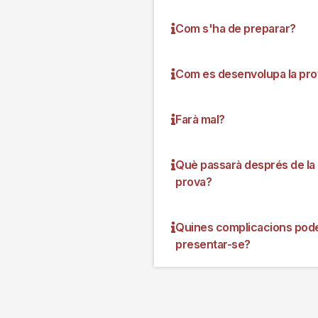
Com s'ha de preparar?
Com es desenvolupa la pro
Farà mal?
Què passarà després de la
prova?
Quines complicacions pod
presentar-se?