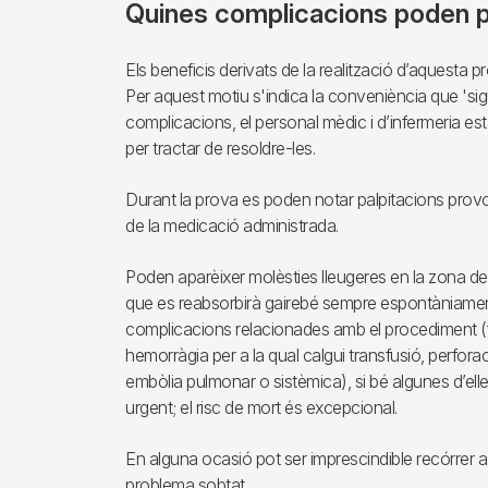
Quines complicacions poden 
Els beneficis derivats de la realització d’aquesta p
Per aquest motiu s'indica la conveniència que 'sig
complicacions, el personal mèdic i d’infermeria est
per tractar de resoldre-les.
Durant la prova es poden notar palpitacions prov
de la medicació administrada.
Poden aparèixer molèsties lleugeres en la zona de
que es reabsorbirà gairebé sempre espontàniament
complicacions relacionades amb el procediment (fle
hemorràgia per a la qual calgui transfusió, perfo
embòlia pulmonar o sistèmica), si bé algunes d’ell
urgent; el risc de mort és excepcional.
En alguna ocasió pot ser imprescindible recórrer a
problema sobtat.