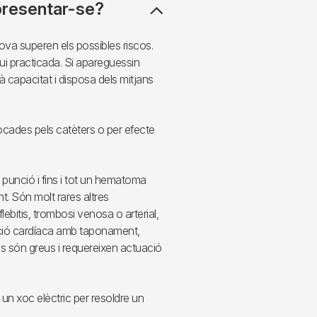
presentar-se?
rova superen els possibles riscos.
ui practicada. Si apareguessin
à capacitat i disposa dels mitjans
ocades pels catèters o per efecte
 punció i fins i tot un hematoma
. Són molt rares altres
bitis, trombosi venosa o arterial,
ració cardíaca amb taponament,
es són greus i requereixen actuació
 un xoc elèctric per resoldre un