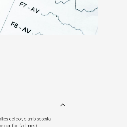
ties del cor, o amb sospita
e cardíac (arítmies).