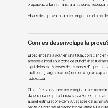
preparació a fer i administrarà les cures necessàrie
Abans de la prova rasuraran l’engonal o el braç de
Com es desenvolupa la prova
El pacient està ajagut en una taula, conscient, en 
anestèsia local en la zona de punció (habitualment
sigui dolorosa. A través de les venes d’aquesta zo
molt prims, llargs i flexibles) que es dirigiran cap a
radioscopi.
Els catèters serveixen per enregistrar permanentmen
del seu interior, però també serveixen com a ma
aparell estimulador extern. A vegades cal administ
per tal de precisar el diagnòstic de l’arítmia. La dur