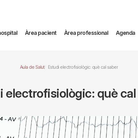
avegación
hospital
Àrea pacient
Àrea professional
Agenda
incipal
Aula de Salut
Estudi electrofisiològic: què cal saber
i electrofisiològic: què cal