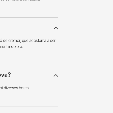
ció de cremor, que acostuma a ser
ment indolora.
ova?
ant diverses hores.