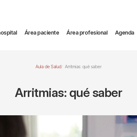
vegación
hospital
Área paciente
Área profesional
Agenda
incipal
Aula de Salud
Arritmias: qué saber
Arritmias: qué saber