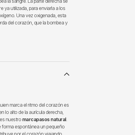
ea la sangre. La parte derecha se
 ya utilizada, para enviarla a los
xígeno. Una vez oxigenada, esta
ierda del corazón, que la bombea y
uien marca el ritmo del corazón es
 lo alto de la aurícula derecha,
 es nuestro
marcapasos natural
.
de forma espontánea un pequeño
stribuye por el corazón viajando