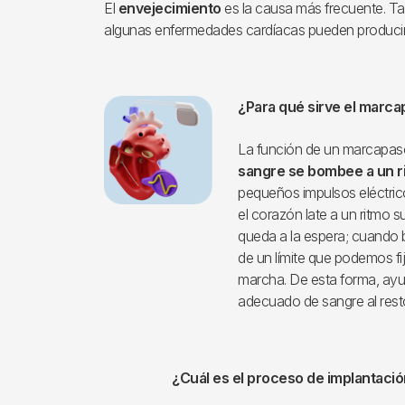
El
envejecimiento
es la causa más frecuente. 
algunas enfermedades cardíacas pueden producir 
¿Para qué sirve el marc
La función de un marcapa
sangre se bombee a un 
pequeños impulsos eléctri
el corazón late a un ritmo s
queda a la espera; cuando 
de un límite que podemos fi
marcha. De esta forma, ay
adecuado de sangre al res
¿Cuál es el proceso de implantaci