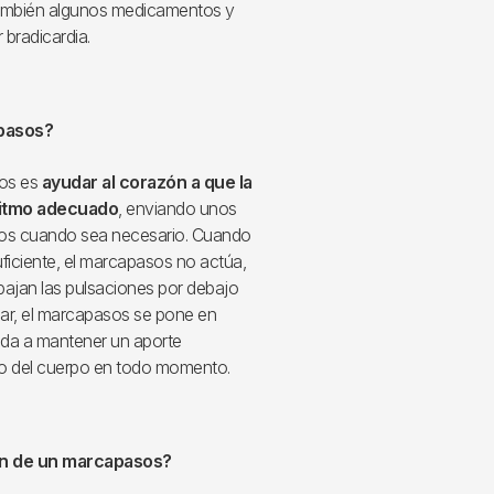
También algunos medicamentos y
bradicardia.
apasos?
sos es
ayudar al corazón a que la
ritmo adecuado
, enviando unos
cos cuando sea necesario. Cuando
uficiente, el marcapasos no actúa,
bajan las pulsaciones por debajo
jar, el marcapasos se pone en
uda a mantener un aporte
to del cuerpo en todo momento.
ón de un marcapasos?