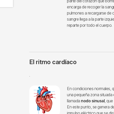
parte del corazón que bomb
encarga de recoger la sangre
pulmones a recargarse de o
sangre llega a la parte izqu
reparte por todo el cuerpo.
El ritmo cardíaco
.
En condiciones normales, q
una pequeña zona situada en
llamada
nodo sinusal
, que
En este punto, se genera 
impulso eléctrico que se di