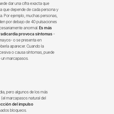
uede dar una cifra exacta que
 ya que depende de cada persona y
a. Por ejemplo, muchas personas,
den por debajo de 40 pulsaciones
ecesariamente anormal.
Es más
bradicardia provoca síntomas
-
mayos- o se presenta en
bería aparecer. Cuando la
xcesiva o causa síntomas, puede
de un marcapasos.
dia, pero algunos de los más
l
(el marcapasos natural del
ucción del impulso
lamados bloqueos.