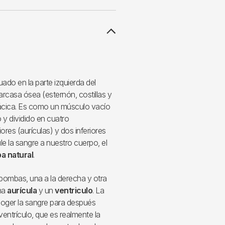
ado en la parte izquierda del
rcasa ósea (esternón, costillas y
rácica. Es como un músculo vacío
 y dividido en cuatro
res (aurículas) y dos inferiores
ule la sangre a nuestro cuerpo, el
a natural
.
bombas, una a la derecha y otra
una
aurícula
y un
ventriculo
. La
ecoger la sangre para después
l ventrículo, que es realmente la