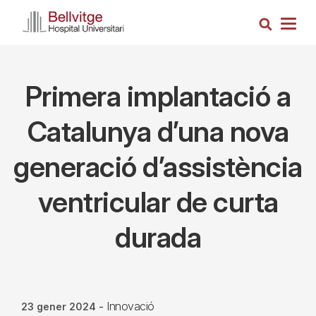
Vés
Cerca
al
Togg
contingut
navig
Primera implantació a
Catalunya d’una nova
generació d’assistència
ventricular de curta
durada
Innovació
23 gener 2024
-