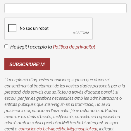
He llegit i accepto la
Política de privacitat
SUBSCRIURE'M
L'acceptació d'aquestes condicions, suposa que doneu el
consentiment al tractament de les vostres dades personals per a la
prestació dels serveis que sol·liciteu a través d'aquest portal i, si
escau, per fer les gestions necessàries amb les administracions o
entitats públiques que intervinguin en la tramitació, i la seva
posterior incorporació en l'esmentat fitxer automatitzat. Podeu
exercitar els drets d’accés, rectificació, cancel·lació i oposició en
relació amb la subscripció al butlletí
Fes Salut
adreçant-vos per
escrit a
comunicacio.bellvitge@bellvitgehospital.cat
, indicant