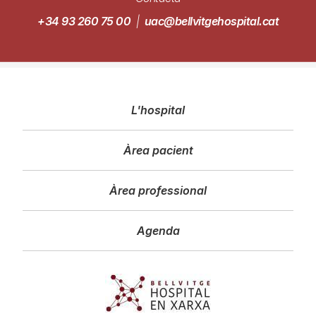
+34 93 260 75 00
|
uac@bellvitgehospital.cat
Navegació
L'hospital
principal
Àrea pacient
Àrea professional
Agenda
Imagen