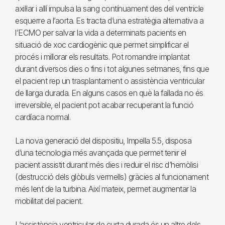
axil·lar i allí impulsa la sang contínuament des del ventricle
esquerre a l’aorta. Es tracta d’una estratègia alternativa a
l’ECMO per salvar la vida a determinats pacients en
situació de xoc cardiogènic que permet simplificar el
procés i millorar els resultats. Pot romandre implantat
durant diversos dies o fins i tot algunes setmanes, fins que
el pacient rep un trasplantament o assistència ventricular
de llarga durada. En alguns casos en què la fallada no és
irreversible, el pacient pot acabar recuperant la funció
cardíaca normal.
La nova generació del dispositiu, Impella 5.5, disposa
d’una tecnologia més avançada que permet tenir el
pacient assistit durant més dies i reduir el risc d’hemòlisi
(destrucció dels glòbuls vermells) gràcies al funcionament
més lent de la turbina. Així mateix, permet augmentar la
mobilitat del pacient.
L’assistència ventricular de curta durada és un altre dels