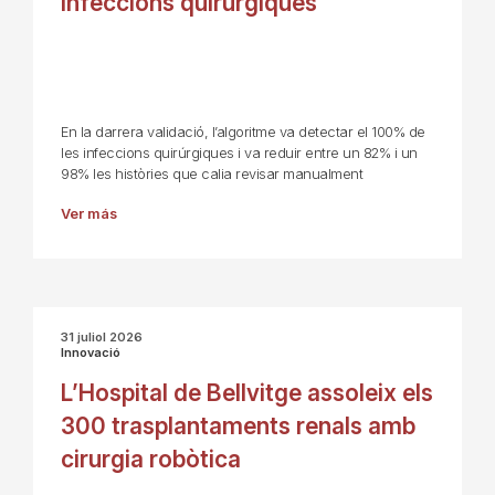
infeccions quirúrgiques
En la darrera validació, l’algoritme va detectar el 100% de
les infeccions quirúrgiques i va reduir entre un 82% i un
98% les històries que calia revisar manualment
Ver más
31 juliol 2026
Innovació
L’Hospital de Bellvitge assoleix els
300 trasplantaments renals amb
cirurgia robòtica