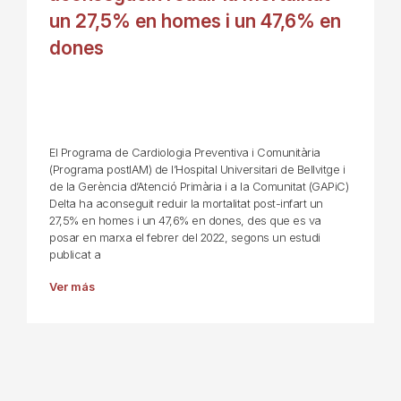
un 27,5% en homes i un 47,6% en
dones
El Programa de Cardiologia Preventiva i Comunitària
(Programa postIAM) de l’Hospital Universitari de Bellvitge i
de la Gerència d’Atenció Primària i a la Comunitat (GAPiC)
Delta ha aconseguit reduir la mortalitat post-infart un
27,5% en homes i un 47,6% en dones, des que es va
posar en marxa el febrer del 2022, segons un estudi
publicat a
Ver más