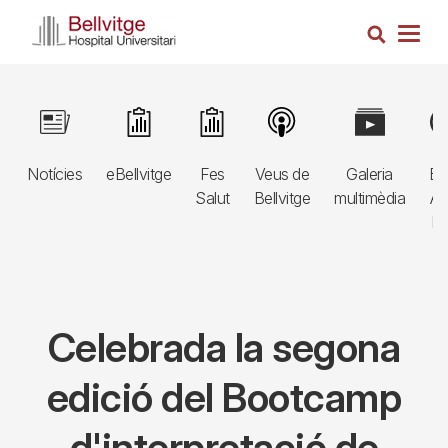
Vés
Cerca
al
Togg
contingut
navig
Navegació
Image
Image
Image
Image
Image
Im
principal
Notícies
eBellvitge
Fes
Veus de
Galeria
Bl
3r
Salut
Bellvitge
multimèdia
Au
nivell
E
Celebrada la segona
edició del Bootcamp
d'interpretació de