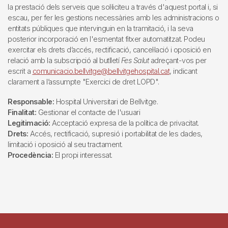
la prestació dels serveis que sol·liciteu a través d'aquest portal i, si
escau, per fer les gestions necessàries amb les administracions o
entitats públiques que intervinguin en la tramitació, i la seva
posterior incorporació en l'esmentat fitxer automatitzat. Podeu
exercitar els drets d’accés, rectificació, cancel·lació i oposició en
relació amb la subscripció al butlletí
Fes Salut
adreçant-vos per
escrit a
comunicacio.bellvitge@bellvitgehospital.cat
, indicant
clarament a l’assumpte "Exercici de dret LOPD".
Responsable:
Hospital Universitari de Bellvitge.
Finalitat:
Gestionar el contacte de l'usuari
Legitimació:
Acceptació expresa de la política de privacitat.
Drets:
Accés, rectificació, supresió i portabilitat de les dades,
limitació i oposició al seu tractament.
Procedència:
El propi interessat.