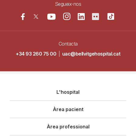
Segueix-nos
Contacta
+34 93 260 75 00
|
uac@bellvitgehospital.cat
Navegació
L'hospital
principal
Àrea pacient
Àrea professional