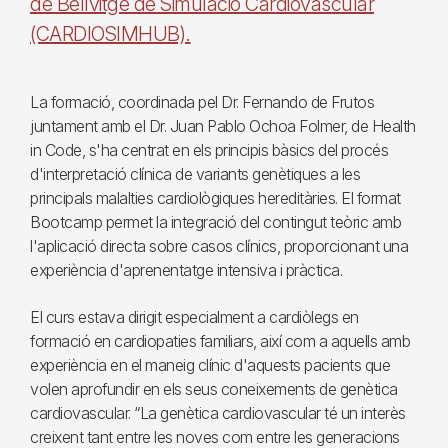
de Bellvitge de Simulació Cardiovascular
(CARDIOSIMHUB).
La formació, coordinada pel Dr. Fernando de Frutos
juntament amb el Dr. Juan Pablo Ochoa Folmer, de Health
in Code, s'ha centrat en els principis bàsics del procés
d'interpretació clínica de variants genètiques a les
principals malalties cardiològiques hereditàries. El format
Bootcamp permet la integració del contingut teòric amb
l'aplicació directa sobre casos clínics, proporcionant una
experiència d'aprenentatge intensiva i pràctica.
El curs estava dirigit especialment a cardiòlegs en
formació en cardiopaties familiars, així com a aquells amb
experiència en el maneig clínic d'aquests pacients que
volen aprofundir en els seus coneixements de genètica
cardiovascular. “La genètica cardiovascular té un interès
creixent tant entre les noves com entre les generacions