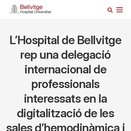
Vés
Cerca
al
Togg
contingut
navig
L’Hospital de Bellvitge
rep una delegació
internacional de
professionals
interessats en la
digitalització de les
sales d’hemodinàmica i