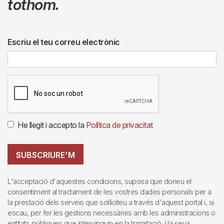
tothom.
Escriu el teu correu electrònic
He llegit i accepto la
Política de privacitat
SUBSCRIURE'M
L'acceptació d'aquestes condicions, suposa que doneu el
consentiment al tractament de les vostres dades personals per a
la prestació dels serveis que sol·liciteu a través d'aquest portal i, si
escau, per fer les gestions necessàries amb les administracions o
entitats públiques que intervinguin en la tramitació, i la seva