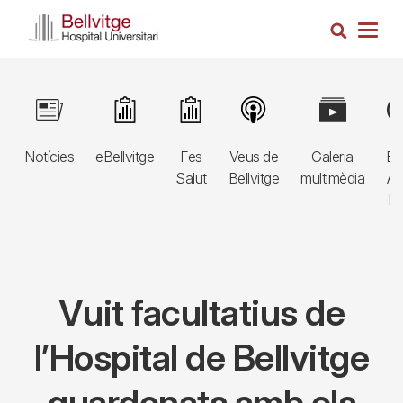
Vés
Cerca
al
Togg
contingut
navig
Navegació
Image
Image
Image
Image
Image
Im
principal
Notícies
eBellvitge
Fes
Veus de
Galeria
Bl
3r
Salut
Bellvitge
multimèdia
Au
nivell
E
Vuit facultatius de
l’Hospital de Bellvitge
guardonats amb els