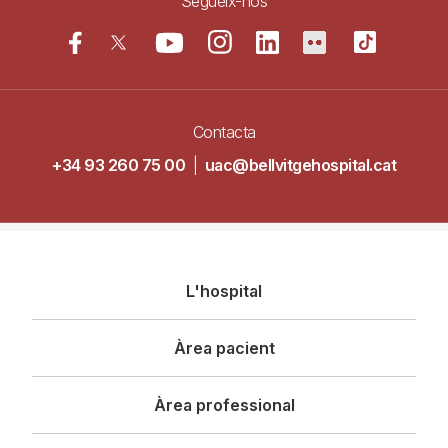
Segueix-nos
Contacta
+34 93 260 75 00
|
uac@bellvitgehospital.cat
Navegació
L'hospital
principal
Àrea pacient
Àrea professional