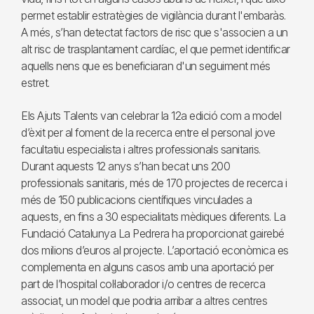
permet establir estratègies de vigilància durant l'embaràs.
A més, s’han detectat factors de risc que s'associen a un
alt risc de trasplantament cardíac, el que permet identificar
aquells nens que es beneficiaran d'un seguiment més
estret.
Els Ajuts Talents van celebrar la 12a edició com a model
d’èxit per al foment de la recerca entre el personal jove
facultatiu especialista i altres professionals sanitaris.
Durant aquests 12 anys s’han becat uns 200
professionals sanitaris, més de 170 projectes de recerca i
més de 150 publicacions científiques vinculades a
aquests, en fins a 30 especialitats mèdiques diferents. La
Fundació Catalunya La Pedrera ha proporcionat gairebé
dos milions d’euros al projecte. L’aportació econòmica es
complementa en alguns casos amb una aportació per
part de l’hospital col·laborador i/o centres de recerca
associat, un model que podria arribar a altres centres