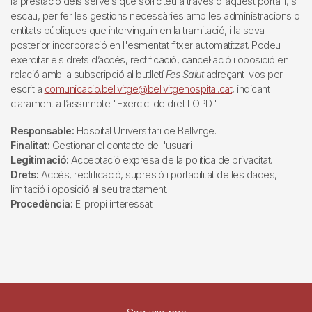
la prestació dels serveis que sol·liciteu a través d'aquest portal i, si
escau, per fer les gestions necessàries amb les administracions o
entitats públiques que intervinguin en la tramitació, i la seva
posterior incorporació en l'esmentat fitxer automatitzat. Podeu
exercitar els drets d’accés, rectificació, cancel·lació i oposició en
relació amb la subscripció al butlletí
Fes Salut
adreçant-vos per
escrit a
comunicacio.bellvitge@bellvitgehospital.cat
, indicant
clarament a l’assumpte "Exercici de dret LOPD".
Responsable:
Hospital Universitari de Bellvitge.
Finalitat:
Gestionar el contacte de l'usuari
Legitimació:
Acceptació expresa de la política de privacitat.
Drets:
Accés, rectificació, supresió i portabilitat de les dades,
limitació i oposició al seu tractament.
Procedència:
El propi interessat.