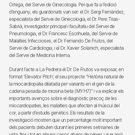
Ortega, del Servei de Ginecologia. Pel que fa a l’edició
d’enguany, els guardonats van ser: el Dr. Sergi Fernàndez,
especialista del Servei de Ginecologia, el Dr. Pere Trias-
Sabrià, investigador principal i facultatiu del Servei de
Pneumologia, el Dr. Francesc Escrihuela, del Servei de
Malalties Infeccioses, el Dr. Fernando De Frutos, del
Servei de Cardiologia, i el Dr. Xavier Solanich, especialista
del Servei de Medicina Interna.
Durant l’acte a La Pedrera el Dr. De Frutos va exposar, en
format ‘Elevator Pitch’, el seu projecte “Història natural de
la miocardiopatia dilatada per variants en el gen de la
cadena pesada de miosina beta (MYH7)” i va explicar els
importants avenços sobre el diagnòstic precoç de les
miocardiopaties, les malalties que afecten al múscul del
cor, a partir d’estudis genètics. Els resultats de la
investigació mostren que un percentatge molt important
dels pacients debuten durant les primeres setmanes de
vida, fins i tot en alguns casos abans de néixer, i que això