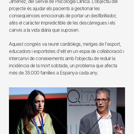
Jiménez, del Servei de Psicologia Clínica. L’objectiu del
projecte és ajudar els pacients a gestionar les
conseqüències emocionals de portar un desfibril·lador,
atès el caràcter impredictible de les descàrregues i els
canvis a la vida diària que suposen.
Aquest congrés va reunir cardiòlegs, metges de l'esport,
educadors i esportistes d'elit en un espai de col·laboració i
intercanvi de coneixements amb l’objectiu de reduir la
incidència de la mort sobtada, un problema que afecta
més de 35.000 famílies a Espanya cada any.