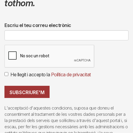
tothom.
Escriu el teu correu electrònic
He llegit i accepto la
Política de privacitat
SUBSCRIURE'M
L'acceptació d'aquestes condicions, suposa que doneu el
consentiment al tractament de les vostres dades personals per a
la prestació dels serveis que sol·liciteu a través d'aquest portal i, si
escau, per fer les gestions necessàries amb les administracions o
entitats públiques que intervinguin en la tramitació, i la seva