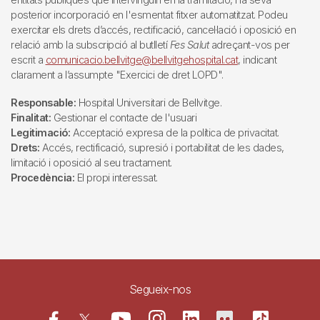
posterior incorporació en l'esmentat fitxer automatitzat. Podeu
exercitar els drets d’accés, rectificació, cancel·lació i oposició en
relació amb la subscripció al butlletí
Fes Salut
adreçant-vos per
escrit a
comunicacio.bellvitge@bellvitgehospital.cat
, indicant
clarament a l’assumpte "Exercici de dret LOPD".
Responsable:
Hospital Universitari de Bellvitge.
Finalitat:
Gestionar el contacte de l'usuari
Legitimació:
Acceptació expresa de la política de privacitat.
Drets:
Accés, rectificació, supresió i portabilitat de les dades,
limitació i oposició al seu tractament.
Procedència:
El propi interessat.
Segueix-nos