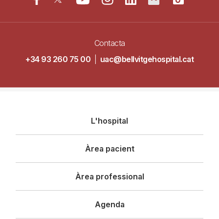
Contacta
+34 93 260 75 00
|
uac@bellvitgehospital.cat
Navegació
L'hospital
principal
Àrea pacient
Àrea professional
Agenda