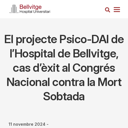
Vés
Cerca
al
Togg
contingut
navig
El projecte Psico-DAI de
l’Hospital de Bellvitge,
cas d’èxit al Congrés
Nacional contra la Mort
Sobtada
11 novembre 2024
-