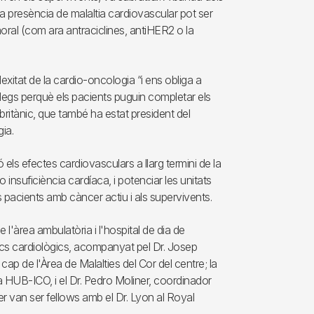
a presència de malaltia cardiovascular pot ser
al (com ara antraciclines, antiHER2 o la
xitat de la cardio-oncologia “i ens obliga a
legs perquè els pacients puguin completar els
ritànic, que també ha estat president del
ia.
els efectes cardiovasculars a llarg termini de la
nsuficiència cardíaca, i potenciar les unitats
s pacients amb càncer actiu i als supervivents.
e l'àrea ambulatòria i l'hospital de dia de
rítics cardiològics, acompanyat pel Dr. Josep
cap de l'Àrea de Malalties del Cor del centre; la
 HUB-ICO, i el Dr. Pedro Moliner, coordinador
ner van ser fellows amb el Dr. Lyon al Royal