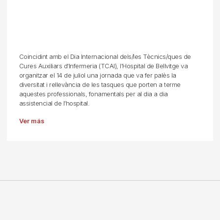
Coincidint amb el Dia Internacional dels/les Tècnics/ques de
Cures Auxiliars d'Infermeria (TCAI), l'Hospital de Bellvitge va
organitzar el 14 de juliol una jornada que va fer palès la
diversitat i rellevància de les tasques que porten a terme
aquestes professionals, fonamentals per al dia a dia
assistencial de l’hospital.
Ver más