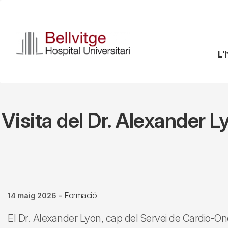
Vés
al
contingut
N
L'
pr
Visita del Dr. Alexander L
Formació
14 maig 2026
-
El Dr. Alexander Lyon, cap del Servei de Cardio-O