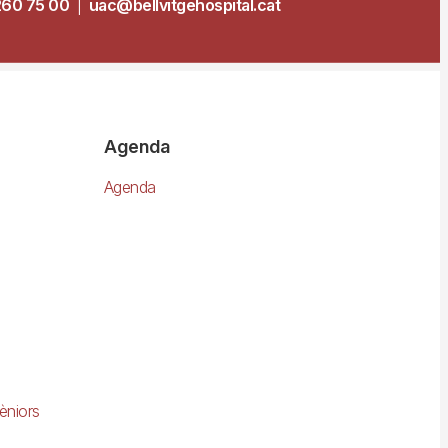
260 75 00
|
uac@bellvitgehospital.cat
Agenda
Agenda
èniors