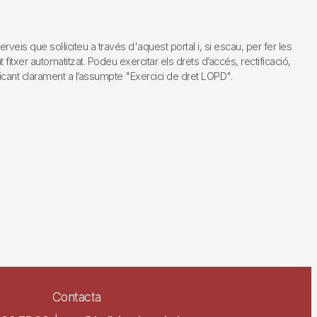
s que sol·liciteu a través d'aquest portal i, si escau, per fer les
fitxer automatitzat. Podeu exercitar els drets d’accés, rectificació,
dicant clarament a l’assumpte "Exercici de dret LOPD".
Contacta