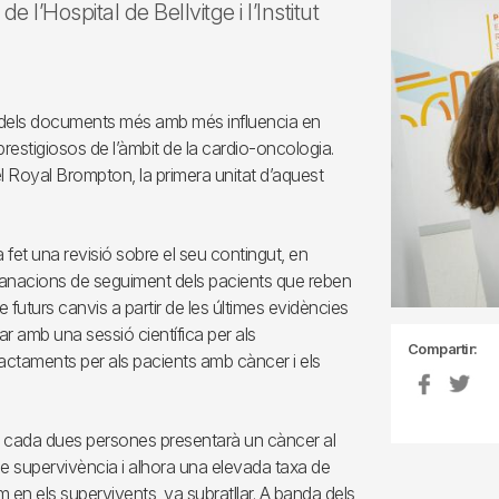
 l’Hospital de Bellvitge i l’Institut
 dels documents més amb més influencia en
restigiosos de l’àmbit de la cardio-oncologia.
el Royal Brompton, la primera unitat d’aquest
fet una revisió sobre el seu contingut, en
ecomanacions de seguiment dels pacients que reben
futurs canvis a partir de les últimes evidències
ciar amb una sessió científica per als
Compartir:
 tractaments per als pacients amb càncer i els
 de cada dues persones presentarà un càncer al
s de supervivència i alhora una elevada taxa de
 en els supervivents, va subratllar. A banda dels