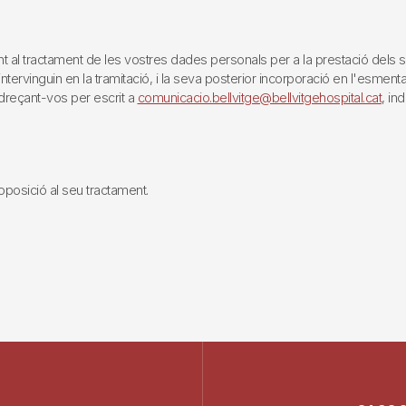
tractament de les vostres dades personals per a la prestació dels servei
rvinguin en la tramitació, i la seva posterior incorporació en l'esmentat 
reçant-vos per escrit a
comunicacio.bellvitge@bellvitgehospital.cat
, in
i oposició al seu tractament.