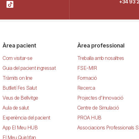
+34 93 
Àrea pacient
Àrea professional
Com visitar-se
Treballa amb nosaltres
Guia del pacient ingressat
FSE-MIR
Tràmits on line
Formació
Butlletí Fes Salut
Recerca
Veus de Bellvitge
Projectes d'Innovació
Aula de salut
Centre de Simulació
Experiència del pacient
PROA HUB
App El Meu HUB
Associacions Professionals S
El Meu Quiròfan