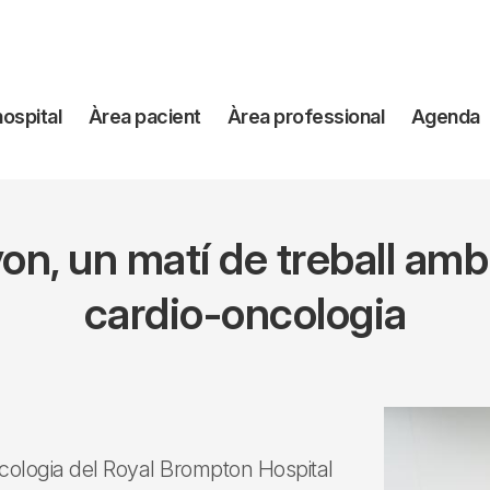
avegación
hospital
Àrea pacient
Àrea professional
Agenda
incipal
yon, un matí de treball am
cardio-oncologia
ncologia del Royal Brompton Hospital