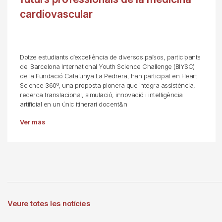
cardiovascular
Dotze estudiants d’excel·lència de diversos països, participants
del Barcelona International Youth Science Challenge (BIYSC)
de la Fundació Catalunya La Pedrera, han participat en Heart
Science 360º, una proposta pionera que integra assistència,
recerca translacional, simulació, innovació i intel·ligència
artificial en un únic itinerari docent&n
Ver más
Veure totes les notícies