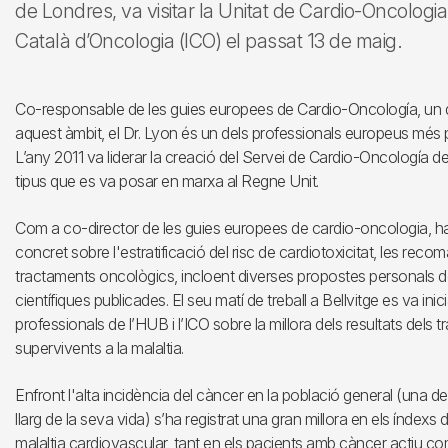
de Londres, va visitar la Unitat de Cardio-Oncologia de
Català d’Oncologia (ICO) el passat 13 de maig.
Co-responsable de les guies europees de Cardio-Oncología, un
aquest àmbit, el Dr. Lyon és un dels professionals europeus més p
L’any 2011 va liderar la creació del Servei de Cardio-Oncología d
tipus que es va posar en marxa al Regne Unit.
Com a co-director de les guies europees de cardio-oncologia, ha 
concret sobre l'estratificació del risc de cardiotoxicitat, les r
tractaments oncològics, incloent diverses propostes personals de 
científiques publicades. El seu matí de treball a Bellvitge es va ini
professionals de l’HUB i l’ICO sobre la millora dels resultats dels
supervivents a la malaltia.
Enfront l'alta incidència del càncer en la població general (una
llarg de la seva vida) s’ha registrat una gran millora en els índex
malaltia cardiovascular, tant en els pacients amb càncer actiu com