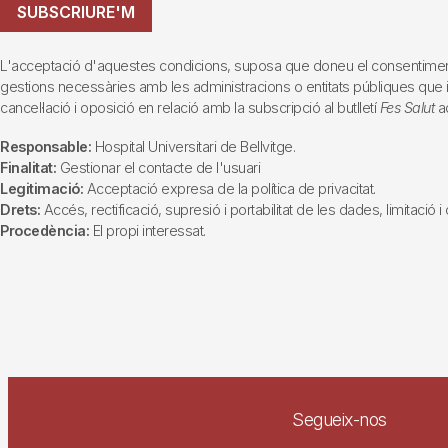
SUBSCRIURE'M
L'acceptació d'aquestes condicions, suposa que doneu el consentiment al 
gestions necessàries amb les administracions o entitats públiques que inte
cancel·lació i oposició en relació amb la subscripció al butlletí
Fes Salut
ad
Responsable:
Hospital Universitari de Bellvitge.
Finalitat:
Gestionar el contacte de l'usuari
Legitimació:
Acceptació expresa de la política de privacitat.
Drets:
Accés, rectificació, supresió i portabilitat de les dades, limitació 
Procedència:
El propi interessat.
Segueix-nos