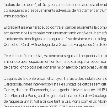
factors de risc comú, el Dr. Lyon va destacar que aquesta elevad
conseqüència d'esdeveniments adversos del tractament antitumor
immunoteràpia·.
El creixent arsenal terapèutic contra el càncer augmenta la comple
actualitzar-nos i a treballar conjuntament amb oncòlegs i hematò
tractaments oncològics amb seguretat”, va destacar el cardiòleg b
Consell de Cardio-Oncologia de la Societat Europea de Cardiolog
En el futur més immediat, va demanar seguir amb especial atenció 
immunoteràpia, especialment en forma de cardiopatia isquèmica o i
de cardio-oncologia per donar la millor atenció cardiovascular al
Després de la conferència, el Dr Lyon ha visitat les instal·lacions d
Cardiologia, l'àrea intervencionista i les unitats de crítics i semic
Comín, director d'Innovació, Investigació i Universitats de l’HUB i 
Dra. Alexandra Pons, cardiòloga de la Unitat de Cardio-Oncologia
de l’aquesta unitat. Val a dir que tant la Dra. Pons com el Dr. Moli