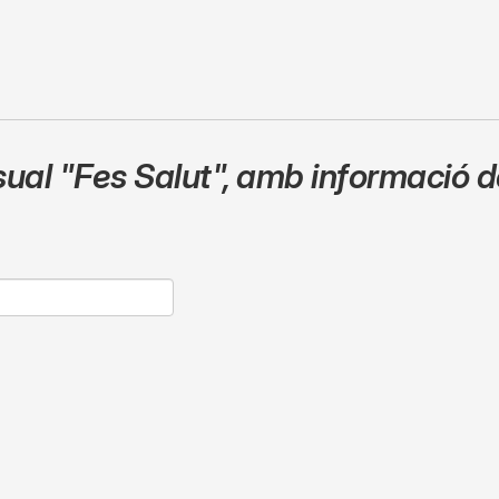
sual
"Fes Salut"
,
amb informació de