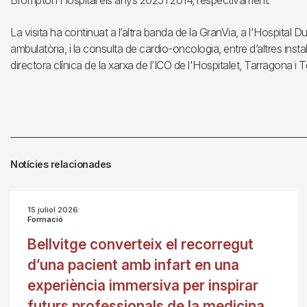
Brompton Hospital els anys 2025 i 2014, respectivament.
La visita ha continuat a l’altra banda de la GranVia, a l'Hospital D
ambulatòria, i la consulta de cardio-oncologia, entre d’altres insta
directora clínica de la xarxa de l’ICO de l'Hospitalet, Tarragona i T
Notícies relacionades
15 juliol 2026
Formació
Bellvitge converteix el recorregut
d’una pacient amb infart en una
experiència immersiva per inspirar
futurs professionals de la medicina