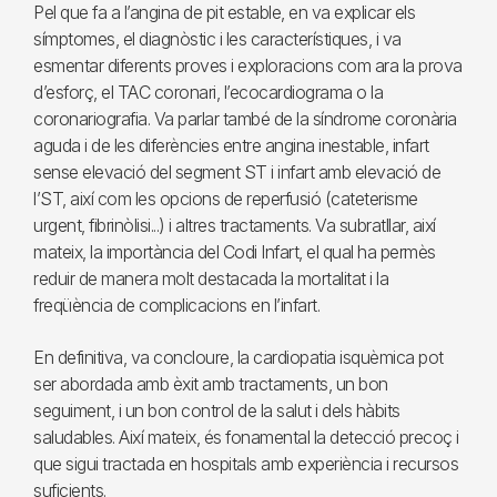
Pel que fa a l’angina de pit estable, en va explicar els
símptomes, el diagnòstic i les característiques, i va
esmentar diferents proves i exploracions com ara la prova
d’esforç, el TAC coronari, l’ecocardiograma o la
coronariografia. Va parlar també de la síndrome coronària
aguda i de les diferències entre angina inestable, infart
sense elevació del segment ST i infart amb elevació de
l’ST, així com les opcions de reperfusió (cateterisme
urgent, fibrinòlisi...) i altres tractaments. Va subratllar, així
mateix, la importància del Codi Infart, el qual ha permès
reduir de manera molt destacada la mortalitat i la
freqüència de complicacions en l’infart.
En definitiva, va concloure, la cardiopatia isquèmica pot
ser abordada amb èxit amb tractaments, un bon
seguiment, i un bon control de la salut i dels hàbits
saludables. Així mateix, és fonamental la detecció precoç i
que sigui tractada en hospitals amb experiència i recursos
suficients.