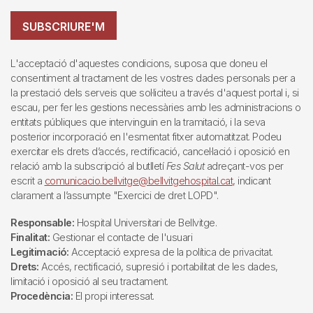
SUBSCRIURE'M
L'acceptació d'aquestes condicions, suposa que doneu el
consentiment al tractament de les vostres dades personals per a
la prestació dels serveis que sol·liciteu a través d'aquest portal i, si
escau, per fer les gestions necessàries amb les administracions o
entitats públiques que intervinguin en la tramitació, i la seva
posterior incorporació en l'esmentat fitxer automatitzat. Podeu
exercitar els drets d’accés, rectificació, cancel·lació i oposició en
relació amb la subscripció al butlletí
Fes Salut
adreçant-vos per
escrit a
comunicacio.bellvitge@bellvitgehospital.cat
, indicant
clarament a l’assumpte "Exercici de dret LOPD".
Responsable:
Hospital Universitari de Bellvitge.
Finalitat:
Gestionar el contacte de l'usuari
Legitimació:
Acceptació expresa de la política de privacitat.
Drets:
Accés, rectificació, supresió i portabilitat de les dades,
limitació i oposició al seu tractament.
Procedència:
El propi interessat.