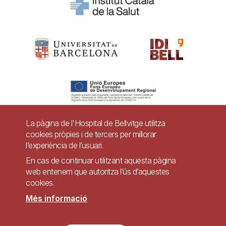
La pàgina de l'Hospital de Bellvitge utilitza
cookies pròpies i de tercers per millorar
Pie
l’experiència de l’usuari.
Contacte
de
En cas de continuar utilitzant aquesta pàgina
Accessibilitat
Avís legal
Ajuda
web entenem que autoritza l’ús d’aquestes
página
cookies.
Política de Privacitat de Sistemes de Vigilància
Mapa web
Més informació
Imagen