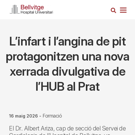
Vés
Cerca
al
Togg
contingut
navig
L’infart i l’angina de pit
protagonitzen una nova
xerrada divulgativa de
l’HUB al Prat
Formació
16 maig 2026
-
El Dr. Albert Ariza, cap de secció del Servei de