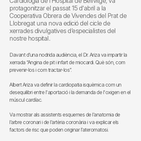
Cardiologia de l’Hospital de Bellvitge, va
protagonitzar el passat 15 d'abril a la
Cooperativa Obrera de Vivendes del Prat de
Llobregat una nova edició del cicle de
xerrades divulgatives d’especialistes del
nostre hospital.
Davant d’una nodrida audiència, el Dr. Ariza va impartir la
xerrada “Angina de pit i infart de miocardi. Què són, com
prevenir-los i com tractar-los”.
Albert Ariza va definir la cardiopatia isquèmica com un
desequilibri entre l'aportació i la demanda de l'oxigen en el
múscul cardíac.
Va mostrar als assistents esquemes de l’anatomia de
l’arbre coronari i de l’artèria coronària i va explicar els
factors de risc que poden originar l’ateromatosi.