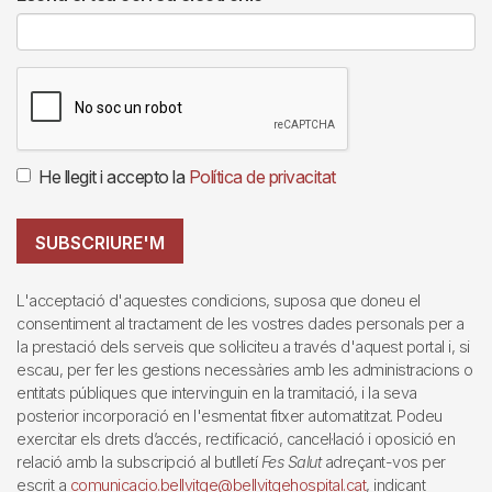
He llegit i accepto la
Política de privacitat
SUBSCRIURE'M
L'acceptació d'aquestes condicions, suposa que doneu el
consentiment al tractament de les vostres dades personals per a
la prestació dels serveis que sol·liciteu a través d'aquest portal i, si
escau, per fer les gestions necessàries amb les administracions o
entitats públiques que intervinguin en la tramitació, i la seva
posterior incorporació en l'esmentat fitxer automatitzat. Podeu
exercitar els drets d’accés, rectificació, cancel·lació i oposició en
relació amb la subscripció al butlletí
Fes Salut
adreçant-vos per
escrit a
comunicacio.bellvitge@bellvitgehospital.cat
, indicant