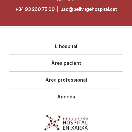
+34 93 260 75 00
|
uac@bellvitgehospital.cat
Navegació
L'hospital
principal
Àrea pacient
Àrea professional
Agenda
Imagen