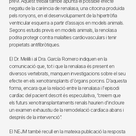
previ. Aquest treball també apunta el possible efecte
negatiu de la carència de renalasa, una citocina produïda
pels ronyons, en el desenvolupament de la hipertròfia
ventricular esquerra a partir d’assajos en models animals.
Segons estudis previs en models animals, la renolasa
podria protegir contra malalties cardiovasculars i tenir
propietats antifibròtiques.
El Dr. Melilli i al Dra. García Romero indiquen en la
comunicació que, tot i que la renalasa és present en
diversos vertebrats, manquen investigacions sobre el seu
efecte en els xenotransplants d'òrgans porcins. D’aquesta
forma, encara que la relació entre la renalasa i l'episodi
cardíac del pacient descrit és especulativa, “creiem que
els futurs xenotransplantaments renals haurien d'incloure
un examen exhaustiu de la remodelació cardíaca abans i
després de la intervenció”.
El NEJM també recull en la mateixa publicació la resposta