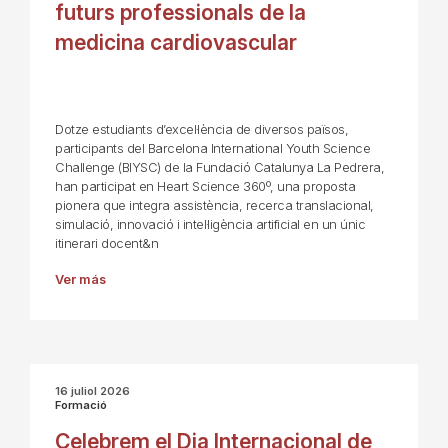
futurs professionals de la
medicina cardiovascular
Dotze estudiants d’excel·lència de diversos països,
participants del Barcelona International Youth Science
Challenge (BIYSC) de la Fundació Catalunya La Pedrera,
han participat en Heart Science 360º, una proposta
pionera que integra assistència, recerca translacional,
simulació, innovació i intel·ligència artificial en un únic
itinerari docent&n
Ver más
16 juliol 2026
Formació
Celebrem el Dia Internacional de