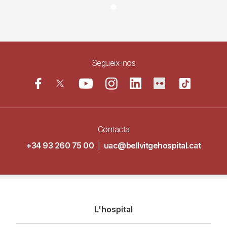
Segueix-nos
Contacta
+34 93 260 75 00
|
uac@bellvitgehospital.cat
Navegació
L'hospital
principal