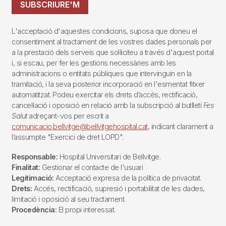
SUBSCRIURE'M
L'acceptació d'aquestes condicions, suposa que doneu el
consentiment al tractament de les vostres dades personals per
a la prestació dels serveis que sol·liciteu a través d'aquest portal
i, si escau, per fer les gestions necessàries amb les
administracions o entitats públiques que intervinguin en la
tramitació, i la seva posterior incorporació en l'esmentat fitxer
automatitzat. Podeu exercitar els drets d’accés, rectificació,
cancel·lació i oposició en relació amb la subscripció al butlletí
Fes
Salut
adreçant-vos per escrit a
comunicacio.bellvitge@bellvitgehospital.cat
, indicant clarament a
l’assumpte "Exercici de dret LOPD".
Responsable:
Hospital Universitari de Bellvitge.
Finalitat:
Gestionar el contacte de l'usuari
Legitimació:
Acceptació expresa de la política de privacitat.
Drets:
Accés, rectificació, supresió i portabilitat de les dades,
limitació i oposició al seu tractament.
Procedència:
El propi interessat.