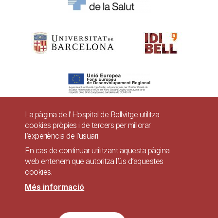
La pàgina de l'Hospital de Bellvitge utilitza
cookies pròpies i de tercers per millorar
Pie
l’experiència de l’usuari.
Contacte
de
En cas de continuar utilitzant aquesta pàgina
Accessibilitat
Avís legal
Ajuda
web entenem que autoritza l’ús d’aquestes
página
cookies.
Política de Privacitat de Sistemes de Vigilància
Mapa web
Més informació
Imagen
Lloc web accessible de conformitat amb el Reial Decret 1112/2018, de 7 de