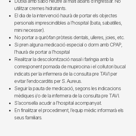
Dutxa amb sabó neutre al matí abans d’ingressar. No
utilitzar cremes hidratants.
El dia de la intervenció haurà de portar els objectes
personals imprescindibles a l’hospital (bata, sabatilles,
mini necesser).
No portar a quiròfan pròtesis dentals, ulleres, joies, etc.
Si pren alguna medicació especial o dorm amb CPAP,
l’haurà de portar a l’hospital
Realitzar la descolonització nasal i faríngia amb la
corresponent pomada de mupirocina i el col·lutori bucal
indicats per la infermera de la consulta pre TAVI per
evitar l’endocarditis per S. Aureus.
Seguir la pauta de medicació, segons les indicacions
mèdiques i/o de la infermera de la consulta pre TAVI.
S’aconsella acudir a l’hospital acompanyat.
En finalitzar el procediment, l’equip mèdic informarà els
seus familiars.