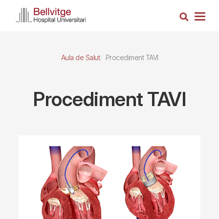
Vés
Cerca
al
Togg
contingut
navig
Aula de Salut
Procediment TAVI
Procediment TAVI
Imagen