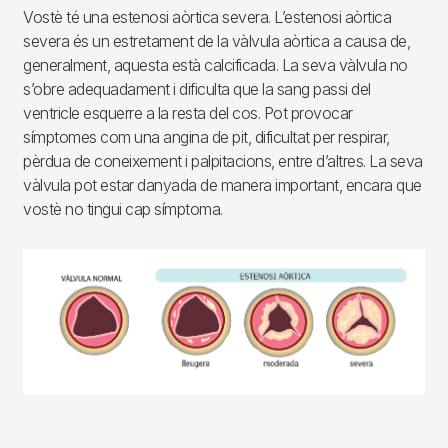
Vostè té una estenosi aòrtica severa. L’estenosi aòrtica
severa és un estretament de la vàlvula aòrtica a causa de,
generalment, aquesta està calcificada. La seva vàlvula no
s’obre adequadament i dificulta que la sang passi del
ventricle esquerre a la resta del cos. Pot provocar
símptomes com una angina de pit, dificultat per respirar,
pèrdua de coneixement i palpitacions, entre d’altres. La seva
vàlvula pot estar danyada de manera important, encara que
vostè no tingui cap símptoma.
Imagen