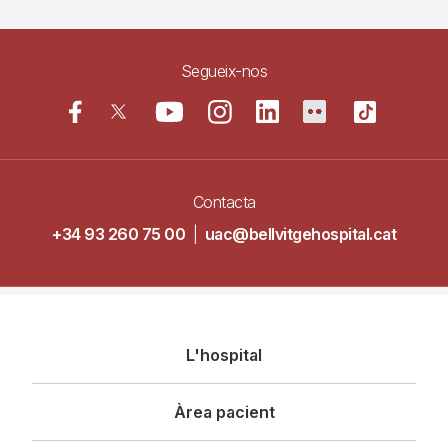
Segueix-nos
Contacta
+34 93 260 75 00
|
uac@bellvitgehospital.cat
Navegació
L'hospital
principal
Àrea pacient