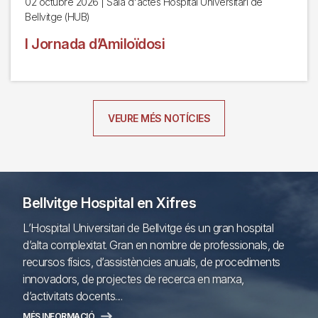
02 octubre 2026
| Sala d'actes Hospital Universitari de
Bellvitge (HUB)
I Jornada d’Amiloïdosi
VEURE MÉS NOTÍCIES
Bellvitge Hospital en Xifres
L’Hospital Universitari de Bellvitge és un gran hospital
d’alta complexitat. Gran en nombre de professionals, de
recursos físics, d’assistències anuals, de procediments
innovadors, de projectes de recerca en marxa,
d’activitats docents....
MÉS INFORMACIÓ