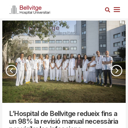
Vés
Cerca
al
Togg
contingut
navig
L’Hospital de Bellvitge redueix fins a
un 98% la revisió manual necessària