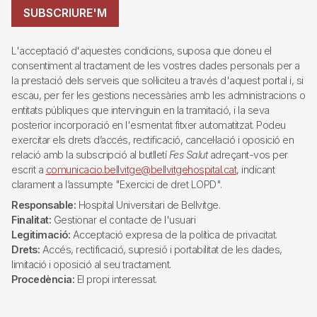
SUBSCRIURE'M
L'acceptació d'aquestes condicions, suposa que doneu el
consentiment al tractament de les vostres dades personals per a
la prestació dels serveis que sol·liciteu a través d'aquest portal i, si
escau, per fer les gestions necessàries amb les administracions o
entitats públiques que intervinguin en la tramitació, i la seva
posterior incorporació en l'esmentat fitxer automatitzat. Podeu
exercitar els drets d’accés, rectificació, cancel·lació i oposició en
relació amb la subscripció al butlletí
Fes Salut
adreçant-vos per
escrit a
comunicacio.bellvitge@bellvitgehospital.cat
, indicant
clarament a l’assumpte "Exercici de dret LOPD".
Responsable:
Hospital Universitari de Bellvitge.
Finalitat:
Gestionar el contacte de l'usuari
Legitimació:
Acceptació expresa de la política de privacitat.
Drets:
Accés, rectificació, supresió i portabilitat de les dades,
limitació i oposició al seu tractament.
Procedència:
El propi interessat.