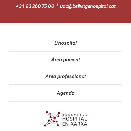
+34 93 260 75 00
|
uac@bellvitgehospital.cat
Navegació
L'hospital
principal
Àrea pacient
Àrea professional
Agenda
Imagen