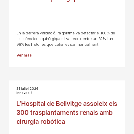
En la darrera validació, l’algoritme va detectar el 100% de
les infeccions quirúrgiques i va reduir entre un 82% i un
98% les històries que calia revisar manualment
Ver más
31 juliol 2026
Innovació
L’Hospital de Bellvitge assoleix els
300 trasplantaments renals amb
cirurgia robòtica