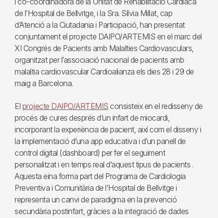
i co-coordinadora de la Unitat de Rehabilitació Cardíaca
de l’Hospital de Bellvitge, i la Sra. Sílvia Millat, cap
d’Atenció a la Ciutadania i Participació, han presentat
conjuntament el projecte DAIPO/ARTEMIS en el marc del
XI Congrés de Pacients amb Malalties Cardiovasculars,
organitzat per l’associació nacional de pacients amb
malaltia cardiovascular Cardioalianza els dies 28 i 29 de
maig a Barcelona.
El
projecte DAIPO/ARTEMIS
consisteix en el redisseny de
procés de cures després d’un infart de miocardi,
incorporant la experiència de pacient, així com el disseny i
la implementació d’una app educativa i d’un panell de
control digital (dashboard) per fer el seguiment
personalitzat i en temps real d’aquest tipus de pacients .
Aquesta eina forma part del Programa de Cardiologia
Preventiva i Comunitària de l’Hospital de Bellvitge i
representa un canvi de paradigma en la prevenció
secundària postinfart, gràcies a la integració de dades