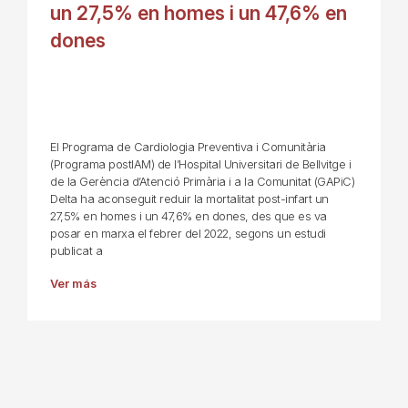
un 27,5% en homes i un 47,6% en
dones
El Programa de Cardiologia Preventiva i Comunitària
(Programa postIAM) de l’Hospital Universitari de Bellvitge i
de la Gerència d’Atenció Primària i a la Comunitat (GAPiC)
Delta ha aconseguit reduir la mortalitat post-infart un
27,5% en homes i un 47,6% en dones, des que es va
posar en marxa el febrer del 2022, segons un estudi
publicat a
Ver más