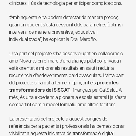
clíniques i l’ús de tecnologia per anticipar complicacions.
“Amb aquesta eina podem detectar de manera precoç
quan un pacient s’està desviant dels paràmetres òptims i
intervenir de manera preventiva, educativa i
individualitzada”, ha explicat la Dra. Meroño.
Una part del projecte s’ha desenvolupat en col·laboració
amb Novartis en el marc d’una aliança público-privada i
està orientat a millorar els resultats en salut i reduir la
recurrència d’esdeveniments cardiovasculars. L’altra part
del projecte s’ha dut a terme mitjançant els
projectes
transformadors del SISCAT
, finançats pel CatSalut. A
més, és una experiència pionera a escala estatal i ja s’està
compartint com a model formatiu amb altres territoris.
La presentació del projecte a aquest congrés de
referència per a pacients i professionals ha permès donar
visibilitat a aquesta iniciativa de transformació digital i