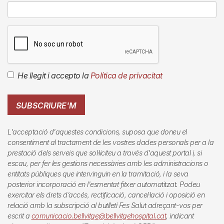
He llegit i accepto la
Política de privacitat
SUBSCRIURE'M
L'acceptació d'aquestes condicions, suposa que doneu el
consentiment al tractament de les vostres dades personals per a la
prestació dels serveis que sol·liciteu a través d'aquest portal i, si
escau, per fer les gestions necessàries amb les administracions o
entitats públiques que intervinguin en la tramitació, i la seva
posterior incorporació en l'esmentat fitxer automatitzat. Podeu
exercitar els drets d’accés, rectificació, cancel·lació i oposició en
relació amb la subscripció al butlletí
Fes Salut
adreçant-vos per
escrit a
comunicacio.bellvitge@bellvitgehospital.cat
, indicant