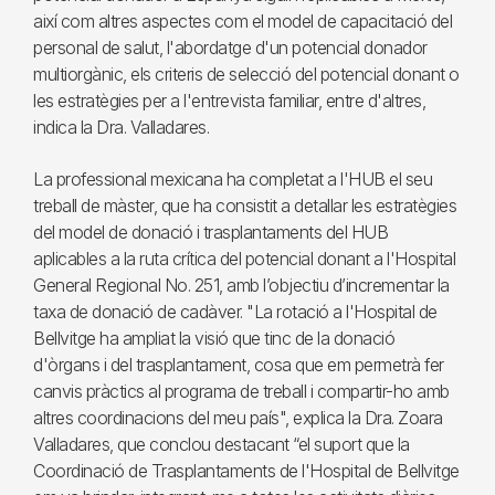
així com altres aspectes com el model de capacitació del
personal de salut, l'abordatge d'un potencial donador
multiorgànic, els criteris de selecció del potencial donant o
les estratègies per a l'entrevista familiar, entre d'altres,
indica la Dra. Valladares.
La professional mexicana ha completat a l'HUB el seu
treball de màster, que ha consistit a detallar les estratègies
del model de donació i trasplantaments del HUB
aplicables a la ruta crítica del potencial donant a l'Hospital
General Regional No. 251, amb l’objectiu d’incrementar la
taxa de donació de cadàver. "La rotació a l'Hospital de
Bellvitge ha ampliat la visió que tinc de la donació
d'òrgans i del trasplantament, cosa que em permetrà fer
canvis pràctics al programa de treball i compartir-ho amb
altres coordinacions del meu país", explica la Dra. Zoara
Valladares, que conclou destacant “el suport que la
Coordinació de Trasplantaments de l'Hospital de Bellvitge