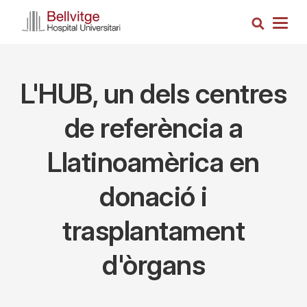
Vés
Cerca
al
Togg
contingut
navig
L'HUB, un dels centres
de referència a
Llatinoamèrica en
donació i
trasplantament
d'òrgans