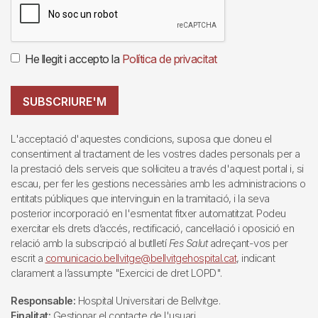
He llegit i accepto la
Política de privacitat
SUBSCRIURE'M
L'acceptació d'aquestes condicions, suposa que doneu el
consentiment al tractament de les vostres dades personals per a
la prestació dels serveis que sol·liciteu a través d'aquest portal i, si
escau, per fer les gestions necessàries amb les administracions o
entitats públiques que intervinguin en la tramitació, i la seva
posterior incorporació en l'esmentat fitxer automatitzat. Podeu
exercitar els drets d’accés, rectificació, cancel·lació i oposició en
relació amb la subscripció al butlletí
Fes Salut
adreçant-vos per
escrit a
comunicacio.bellvitge@bellvitgehospital.cat
, indicant
clarament a l’assumpte "Exercici de dret LOPD".
Responsable:
Hospital Universitari de Bellvitge.
Finalitat:
Gestionar el contacte de l'usuari