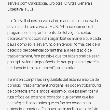
serveis com Cardiologia, Urologia, Cirurgia General i
Digestiva i l’UCI.
La Dra. Valladares ha valorat de manera molt positiva la
seva estada formativa a l'HUB. “El funcionament del
programa de trasplantaments de Bellvitge és exitós,
detalladament coordinat i organitzat de manera que cada
baula compleix la seva funció en temps i forma, des de la
detecció del potencial donant fins a la realització del
trasplantament, fent possible que tot el personal de salut
participi i valori la importància del seu paper en el procés
de donació i trasplantament”, ha subratllat.
Tenint en compte les singularitats del sistema mexicà de
donació i trasplantament d'òrgans, es poden trobar punts
de contacte amb el model espanyol, que passen “per la
ruta crítica del potencial donador, que permet que les
estratègies hospitalàries que es fan per detectar un
potencial donador a Espanya siguin replicables a Mèxic,