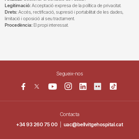
Legitimació:
Acceptació expresa de la política de privacitat.
Drets:
Accés, rectificació, supresió i portabilitat de les dades,
limitació i oposició al seu tractament.
Procedència:
El propi interessat.
Segueix-nos
Contacta
+34 93 260 75 00
|
uac@bellvitgehospital.cat