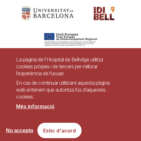
La pàgina de l'Hospital de Bellvitge utilitza
cookies pròpies i de tercers per millorar
Pie
l’experiència de l’usuari.
Contacte
de
En cas de continuar utilitzant aquesta pàgina
Accessibilitat
Avís legal
Ajuda
web entenem que autoritza l’ús d’aquestes
página
cookies.
Política de Privacitat de Sistemes de Vigilància
Mapa web
Més informació
Imagen
Lloc web accessible de conformitat amb el Reial Decret 1112/2018, de 7 de
Estic d'acord
No accepto
setembre, sobre accessibilitat dels llocs web i aplicacions per a dispositius
mòbils del sector públic.