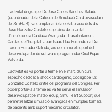
L’activitat dirigida pel Dr. Jose Carlos Sánchez Salado
(coordinador de la Catedra de Simulació Cardiovascular i
del SimHUB), va comptar amb la col·laboració dels drs.
Jose Gonzalez Costello, cap clínic de la Unitat
d’Insuficiència Cardíaca Avançada i Trasplantament
Cardíac de l’hospital i Joan Isaac Llao Ferrando i la Dra.
Lorena Herrador Galindo, així com amb el suport del
desenvolupador de software i programador Oriol Pique
Vallverdú.
L’activitat es va portar a terme en el marc d’un curs
específic dedicat al shock cardiogènic, codirigit pel Dr.
González Costello dintre del programa del Congres. Per
poder portar-la a terme es va fer servir el simulador
desenvolupat pel mateix equip, SimuHeart Support, que
permet realitzar simulació avançada en múltiples formats
de pacients amb suport mecànic circulatori.