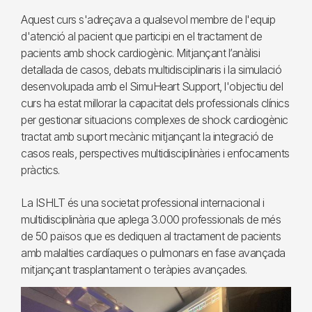
Aquest curs s'adreçava a qualsevol membre de l'equip
d'atenció al pacient que participi en el tractament de
pacients amb shock cardiogènic. Mitjançant l’anàlisi
detallada de casos, debats multidisciplinaris i la simulació
desenvolupada amb el SimuHeart Support, l'objectiu del
curs ha estat millorar la capacitat dels professionals clínics
per gestionar situacions complexes de shock cardiogènic
tractat amb suport mecànic mitjançant la integració de
casos reals, perspectives multidisciplinàries i enfocaments
pràctics.
La ISHLT és una societat professional internacional i
multidisciplinària que aplega 3.000 professionals de més
de 50 països que es dediquen al tractament de pacients
amb malalties cardíaques o pulmonars en fase avançada
mitjançant trasplantament o teràpies avançades.