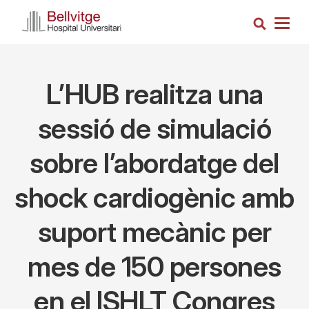
Vés
Cerca
al
Togg
contingut
navig
L’HUB realitza una
sessió de simulació
sobre l’abordatge del
shock cardiogènic amb
suport mecànic per
mes de 150 persones
en el ISHLT Congres