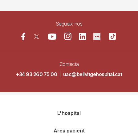
Segueix-nos
Contacta
+34 93 260 75 00
|
uac@bellvitgehospital.cat
Navegació
L'hospital
principal
Àrea pacient