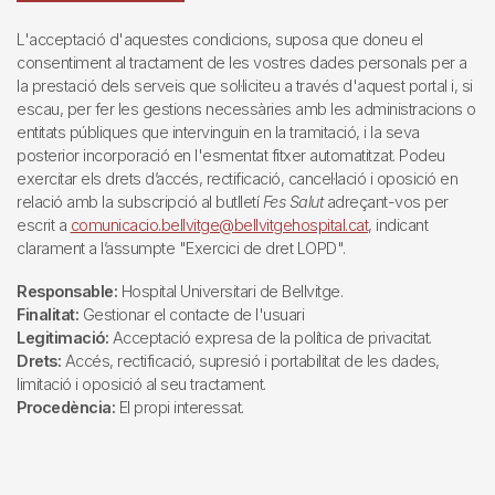
L'acceptació d'aquestes condicions, suposa que doneu el
consentiment al tractament de les vostres dades personals per a
la prestació dels serveis que sol·liciteu a través d'aquest portal i, si
escau, per fer les gestions necessàries amb les administracions o
entitats públiques que intervinguin en la tramitació, i la seva
posterior incorporació en l'esmentat fitxer automatitzat. Podeu
exercitar els drets d’accés, rectificació, cancel·lació i oposició en
relació amb la subscripció al butlletí
Fes Salut
adreçant-vos per
escrit a
comunicacio.bellvitge@bellvitgehospital.cat
, indicant
clarament a l’assumpte "Exercici de dret LOPD".
Responsable:
Hospital Universitari de Bellvitge.
Finalitat:
Gestionar el contacte de l'usuari
Legitimació:
Acceptació expresa de la política de privacitat.
Drets:
Accés, rectificació, supresió i portabilitat de les dades,
limitació i oposició al seu tractament.
Procedència:
El propi interessat.