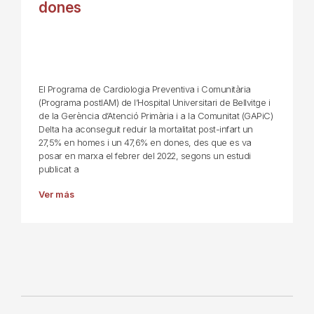
dones
El Programa de Cardiologia Preventiva i Comunitària
(Programa postIAM) de l’Hospital Universitari de Bellvitge i
de la Gerència d’Atenció Primària i a la Comunitat (GAPiC)
Delta ha aconseguit reduir la mortalitat post-infart un
27,5% en homes i un 47,6% en dones, des que es va
posar en marxa el febrer del 2022, segons un estudi
publicat a
Ver más