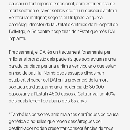
causar un fort impacte emocional, com estar en risc de
mort sobtada o haver sobreviscut a un episodi d’arrítmia
ventricular maligna”, segons el Dr. Ignasi Anguera,
cardiòleg i director de la Unitat d’Arrítmies de l’Hospital de
Bellvitge, el 5è centre hospitalari de l’Estat que més DAI
implanta.
Precisament, el DAI és un tractament fonamental per
millorar el pronòstic dels pacients que sobreviuen a una
parada cardíaca per una arrítmia ventricular o que estan
en risc de patir-la. Nombrosos assajos clínics han
establert el paper del DAI en la prevenció de la mort
sobtada cardíaca, amb una incidència de 30.000
casos/any a l’Estat i 4.500 casos a Catalunya, un 40%
dels quals tenen lloc abans dels 65 anys.
“També les persones amb malalties cardíaques de causa
genètica o aquelles que reben descàrregues del
desfibril·lador poden presentar conseqüències de tipus