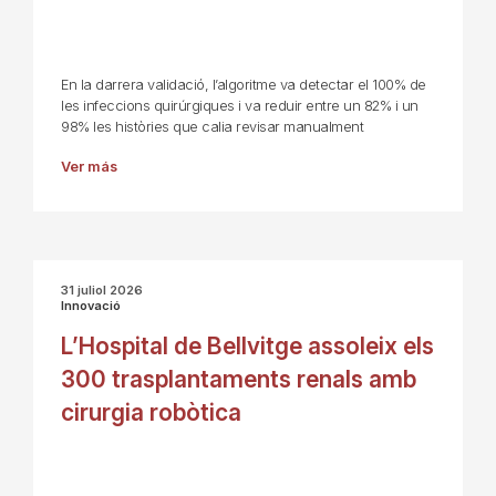
En la darrera validació, l’algoritme va detectar el 100% de
les infeccions quirúrgiques i va reduir entre un 82% i un
98% les històries que calia revisar manualment
Ver más
31 juliol 2026
Innovació
L’Hospital de Bellvitge assoleix els
300 trasplantaments renals amb
cirurgia robòtica