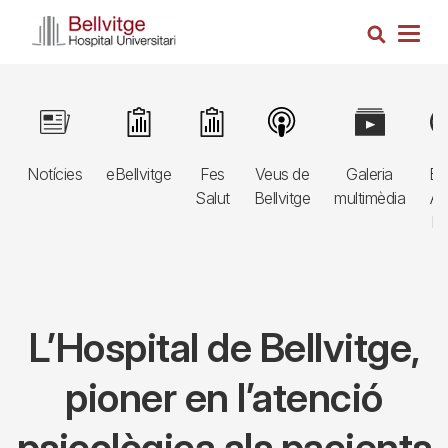
Vés
Cerca
al
Togg
contingut
navig
Navegació
Image
Image
Image
Image
Image
Im
principal
Notícies
eBellvitge
Fes
Veus de
Galeria
Bl
3r
Salut
Bellvitge
multimèdia
Au
nivell
E
L’Hospital de Bellvitge,
pioner en l’atenció
psicològica als pacients