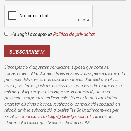
He llegit i accepto la
Política de privacitat
SUBSCRIURE'M
L'acceptació d'aquestes condicions, suposa que doneu el
consentiment al tractament de les vostres dades personals per a la
prestació dels serveis que sol·liciteu a través d'aquest portal i, si
escau, per fer les gestions necessàries amb les administracions o
entitats públiques que intervinguin en la tramitació, i la seva
posterior incorporació en l'esmentat fitxer automatitzat. Podeu
exercitar els drets d’accés, rectificació, cancel·lació i oposició en
relació amb la subscripció al butlletí
Fes Salut
adreçant-vos per
escrit a
comunicacio.bellvitge@bellvitgehospital.cat
, indicant
clarament a l’assumpte "Exercici de dret LOPD".