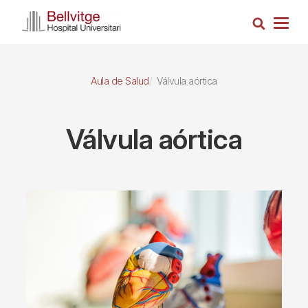
Pasar
Busca
al
Togg
contenido
navig
principal
Aula de Salud
Válvula aórtica
Válvula aórtica
Imagen