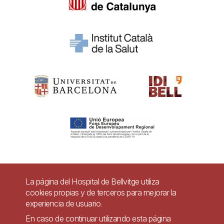
Pie
La página del Hospital de Bellvitge utiliza
Contacto
cookies propias y de terceros para mejorar la
de
experiencia de usuario.
Accesibilidad
Aviso legal
Ayuda
página
En caso de continuar utilizando esta página