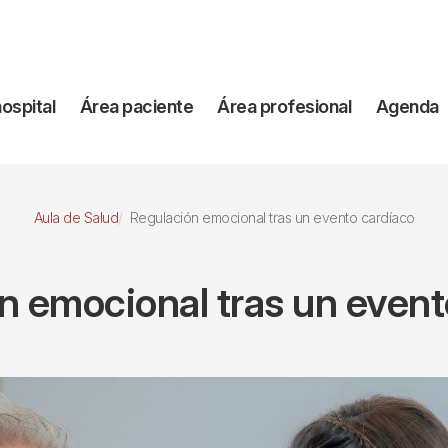
vegación
hospital
Área paciente
Área profesional
Agenda
incipal
Aula de Salud
Regulación emocional tras un evento cardíaco
n emocional tras un event