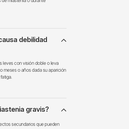
is de miastenia o durante
causa debilidad
 leves con visión doble o leva
tico meses o años dada su aparición
fatiga.
iastenia gravis?
fectos secundarios que pueden