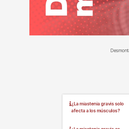
Desmontam
¿La miastenia gravis solo
afecta a los músculos?
¿La miastenia gravis es