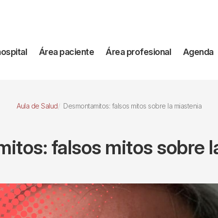
vegación
hospital
Área paciente
Área profesional
Agenda
incipal
Aula de Salud
Desmontamitos: falsos mitos sobre la miastenia
tos: falsos mitos sobre l