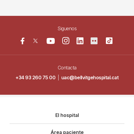
Siguenos
Contacta
+34 93 260 75 00
|
uac@bellvitgehospital.cat
Navegació
El hospital
principal
Área paciente