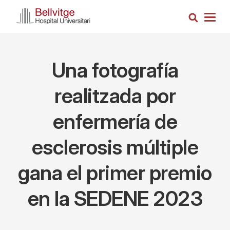
Pasar
Busca
al
Togg
contenido
navig
principal
Una fotografía
realitzada por
enfermería de
esclerosis múltiple
gana el primer premio
en la SEDENE 2023