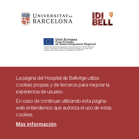
Pie
La página del Hospital de Bellvitge utiliza
Contacto
cookies propias y de terceros para mejorar la
de
experiencia de usuario.
Accesibilidad
Aviso legal
Ayuda
página
En caso de continuar utilizando esta página
Política de Privacidad de Sistemas de Videovigilancia
web entendemos que autoriza el uso de estas
cookies.
Mapa web
Más información
Imagen