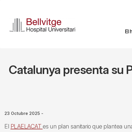
Pasar
al
contenido
principal
Na
El 
pr
Catalunya presenta su P
23 Octubre 2025
-
El
PLAELACAT
es un plan sanitario que plantea un