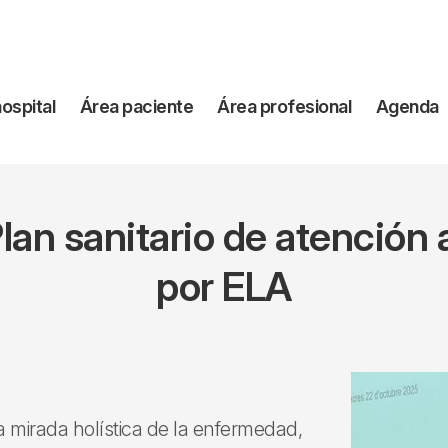
vegación
hospital
Área paciente
Área profesional
Agenda
incipal
lan sanitario de atención 
por ELA
a mirada holística de la enfermedad,