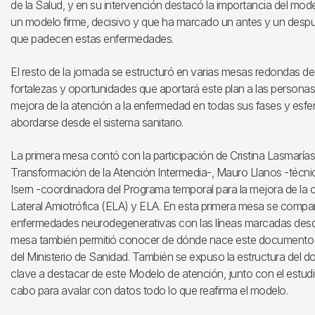
de la Salud, y en su intervención destacó la importancia del mod
un modelo firme, decisivo y que ha marcado un antes y un despué
que padecen estas enfermedades.
El resto de la jornada se estructuró en varias mesas redondas de
fortalezas y oportunidades que aportará este plan a las personas
mejora de la atención a la enfermedad en todas sus fases y esfe
abordarse desde el sistema sanitario.
La primera mesa contó con la participación de Cristina Lasmarías 
Transformación de la Atención Intermedia-, Mauro Llanos -técnico
Isern -coordinadora del Programa temporal para la mejora de la 
Lateral Amiotrófica (ELA) y ELA. En esta primera mesa se compar
enfermedades neurodegenerativas con las líneas marcadas desde
mesa también permitió conocer de dónde nace este documento y 
del Ministerio de Sanidad. También se expuso la estructura del d
clave a destacar de este Modelo de atención, junto con el estudi
cabo para avalar con datos todo lo que reafirma el modelo.