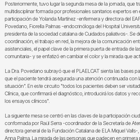
Posteriormente, tuvo lugar la segunda mesa de la jornada, que t
multidisciplinar formada por profesionales sanitarios expertos en
participación de Yolanda Martínez -enfermera y directora del EAP
Povedano, Fiorella Palmas -endocrinóloga del Hospital Universitar
presidenta de la sociedad catalana de Cuidados paliativos-. Se d
coordinación, el trabajo en red, la mejora de la comunicación ent
asistenciales, el papel clave de la primera puerta de entrada de la
comunitaria- y se enfatizó en cambiar el color y la mirada que ac
La Dra. Povedano subrayó que el PLAELCAT sienta las bases par
que el paciente tendrá asegurada una atención continuada con la
situación". En este circuito "todos los pacientes deben ser vis
Clínica, que confirmará el diagnóstico, introducirá los datos y re
los ensayos clínicos".
La siguiente mesa se centró en las claves de la participación ci
conformada por Raül Serra -coordinador de la Secretaría de Atenc
directora general de la Fundación Catalana de ELA Miquel Valls-
Anna Palma. La mirada de las personas que padecen en primera 