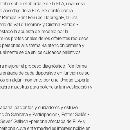
rataba sobre el abordaje de la ELA, una mesa
 el abordaje de la ELA. Se contó con la
 Rambla Sant Feliu de Llobregat-, la Dra.
io de Vall d'Hebron- y Cristina Farriols -
estacó la apuesta del modelo por la
re los profesionales de los diferentes recursos
s personas al sistema -la atención primaria y
tualmente se da en los cuidados paliativos.
a mejorar el proceso diagnóstico, "de forma
 entrada de cada dispositivo en función de su
itados en algún momento por una Unidad Experta
cogerá muestras para potenciar la investigación y
udadana, pacientes y cuidadores y estuvo
ión Sanitaria y Participación-, Esther Sellés -
, Severí Gallach -persona afectada de ELA- y
persona cuya enfermedad es imprescindible en