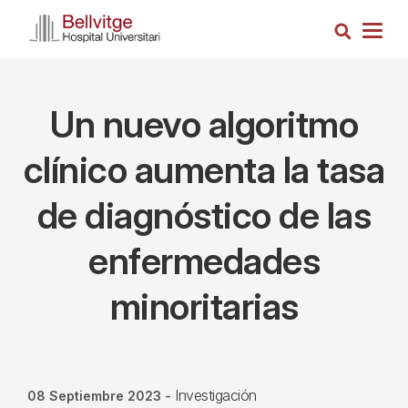
Pasar
Busca
al
Togg
contenido
navig
principal
Un nuevo algoritmo
clínico aumenta la tasa
de diagnóstico de las
enfermedades
minoritarias
Investigación
08 Septiembre 2023
-