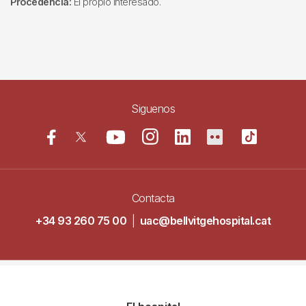
Procedencia:
El propio interesado.
Siguenos
Contacta
+34 93 260 75 00
|
uac@bellvitgehospital.cat
Navegació