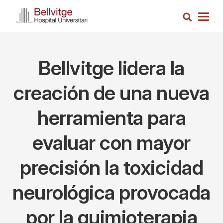
Pasar
Busca
al
Togg
contenido
navig
principal
Bellvitge lidera la
creación de una nueva
herramienta para
evaluar con mayor
precisión la toxicidad
neurológica provocada
por la quimioterapia