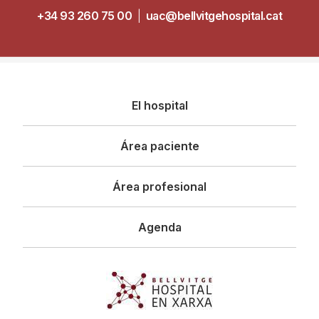
+34 93 260 75 00
|
uac@bellvitgehospital.cat
Navegació
El hospital
principal
Área paciente
Área profesional
Agenda
Imagen