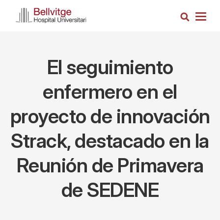
Pasar
Busca
al
Togg
contenido
navig
principal
El seguimiento
enfermero en el
proyecto de innovación
Strack, destacado en la
Reunión de Primavera
de SEDENE