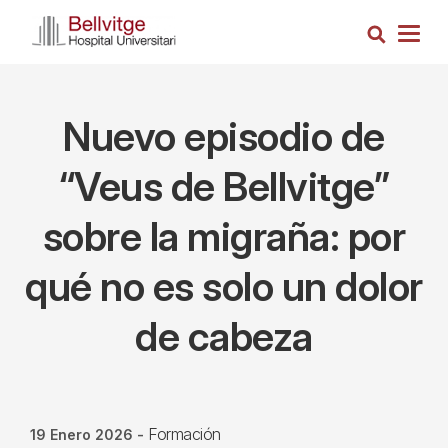
Pasar
Busca
al
Togg
contenido
navig
principal
Nuevo episodio de
“Veus de Bellvitge”
sobre la migraña: por
qué no es solo un dolor
de cabeza
Formación
19 Enero 2026
-