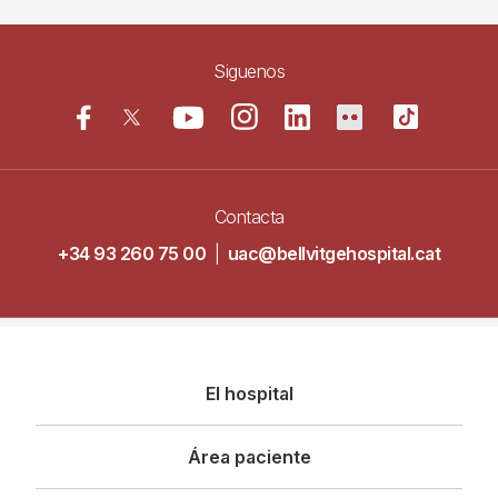
Siguenos
Contacta
+34 93 260 75 00
|
uac@bellvitgehospital.cat
Navegació
El hospital
principal
Área paciente