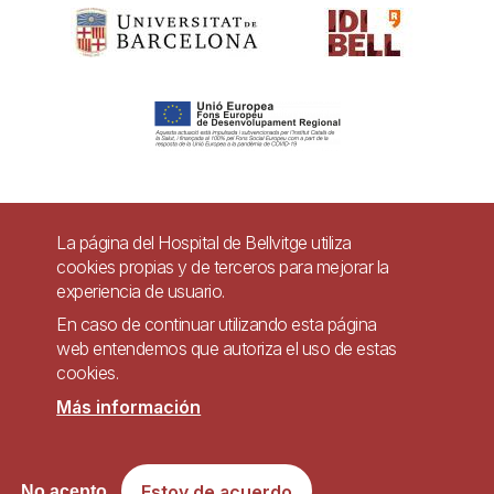
Pie
La página del Hospital de Bellvitge utiliza
Contacto
cookies propias y de terceros para mejorar la
de
experiencia de usuario.
Accesibilidad
Aviso legal
Ayuda
página
En caso de continuar utilizando esta página
Política de Privacidad de Sistemas de Videovigilancia
web entendemos que autoriza el uso de estas
cookies.
Mapa web
Más información
Imagen
Sitio web accesible de conformidad con el Real Decreto 1112/2018, de 7 de
Estoy de acuerdo
No acepto
septiembre, sobre accesibilidad de los sitios web y aplicaciones para