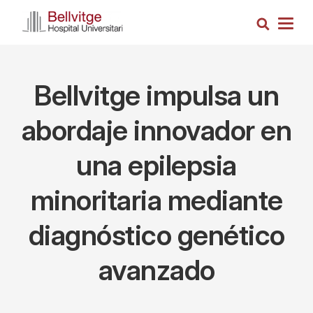
Pasar
Busca
al
Togg
contenido
navig
principal
Bellvitge impulsa un
abordaje innovador en
una epilepsia
minoritaria mediante
diagnóstico genético
avanzado