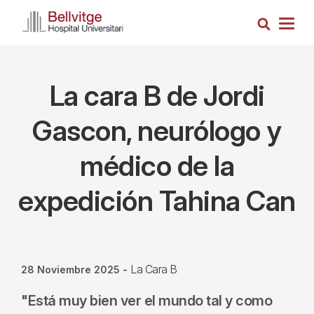
Pasar
Busca
al
Togg
contenido
navig
principal
La cara B de Jordi
Gascon, neurólogo y
médico de la
expedición Tahina Can
La Cara B
28 Noviembre 2025
-
"Está muy bien ver el mundo tal y como