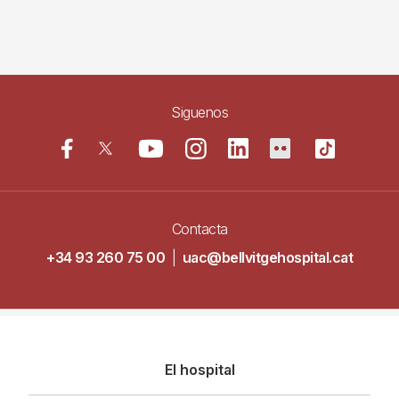
Siguenos
Contacta
+34 93 260 75 00
|
uac@bellvitgehospital.cat
Navegació
El hospital
principal