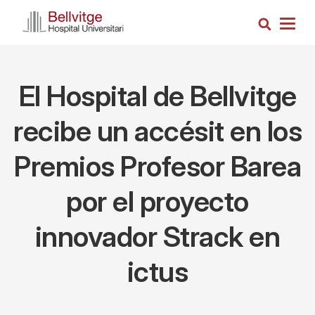
Pasar
Busca
al
Togg
contenido
navig
principal
El Hospital de Bellvitge
recibe un accésit en los
Premios Profesor Barea
por el proyecto
innovador Strack en
ictus