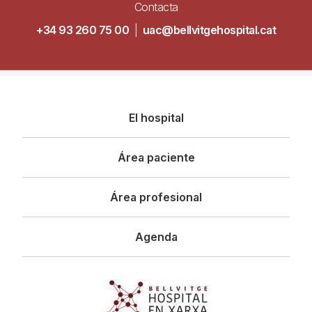
Contacta
+34 93 260 75 00
|
uac@bellvitgehospital.cat
Navegació
El hospital
principal
Área paciente
Área profesional
Agenda
Imagen