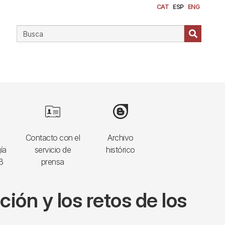
CAT
ESP
ENG
Image
Image
Contacto con el
Archivo
ía
servicio de
histórico
B
prensa
ón y los retos de los