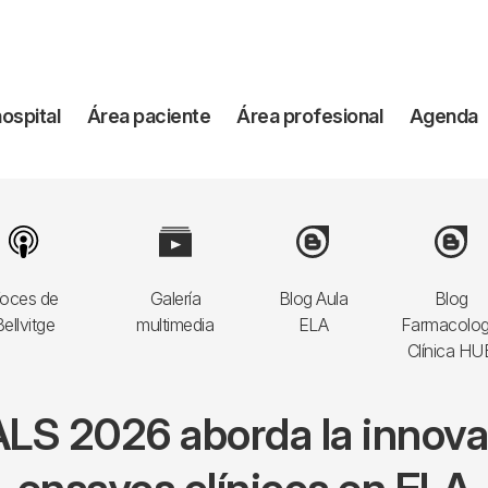
vegación
hospital
Área paciente
Área profesional
Agenda
incipal
Image
Image
Image
Image
oces de
Galería
Blog Aula
Blog
ellvitge
multimedia
ELA
Farmacolog
Clínica HU
LS 2026 aborda la innovaci