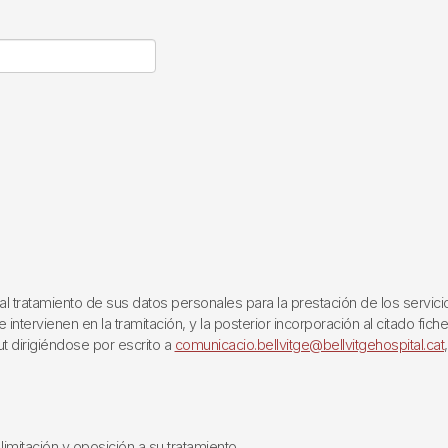
ratamiento de sus datos personales para la prestación de los servicios q
ntervienen en la tramitación, y la posterior incorporación al citado fich
ut dirigiéndose por escrito a
comunicacio.bellvitge@bellvitgehospital.cat
limitación y oposición a su tratamiento.