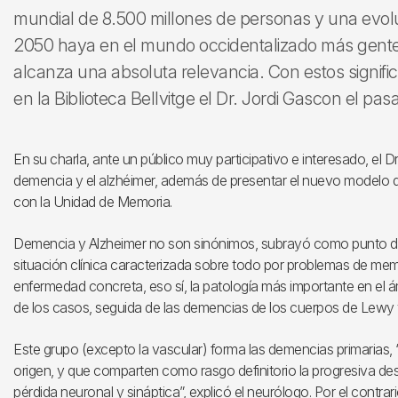
mundial de 8.500 millones de personas y una evol
2050 haya en el mundo occidentalizado más gente
alcanza una absoluta relevancia. Con estos signif
en la Biblioteca Bellvitge el Dr. Jordi Gascon el p
En su charla, ante un público muy participativo e interesado, el 
demencia y el alzhéimer, además de presentar el nuevo modelo de
con la Unidad de Memoria.
Demencia y Alzheimer no son sinónimos, subrayó como punto de 
situación clínica caracterizada sobre todo por problemas de mem
enfermedad concreta, eso sí, la patología más importante en el
de los casos, seguida de las demencias de los cuerpos de Lewy 
Este grupo (excepto la vascular) forma las demencias primarias
origen, y que comparten como rasgo definitorio la progresiva des
pérdida neuronal y sináptica”, explicó el neurólogo. Por el contr