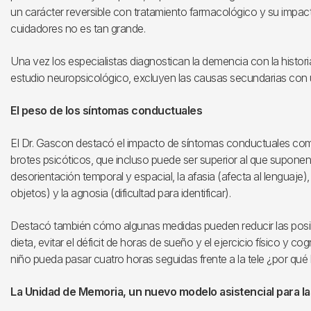
un carácter reversible con tratamiento farmacológico y su impact
cuidadores no es tan grande.
Una vez los especialistas diagnostican la demencia con la historia 
estudio neuropsicológico, excluyen las causas secundarias con 
El peso de los síntomas conductuales
El Dr. Gascon destacó el impacto de síntomas conductuales como 
brotes psicóticos, que incluso puede ser superior al que suponen
desorientación temporal y espacial, la afasia (afecta al lenguaje),
objetos) y la agnosia (dificultad para identificar).
Destacó también cómo algunas medidas pueden reducir las posib
dieta, evitar el déficit de horas de sueño y el ejercicio físico y c
niño pueda pasar cuatro horas seguidas frente a la tele ¿por qu
La Unidad de Memoria, un nuevo modelo asistencial para l