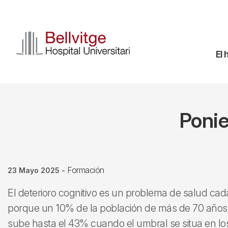
Pasar
al
contenido
principal
Na
El 
pr
Ponie
Formación
23 Mayo 2025
-
El deterioro cognitivo es un problema de salud ca
porque un 10% de la población de más de 70 años 
sube hasta el 43% cuando el umbral se situa en l