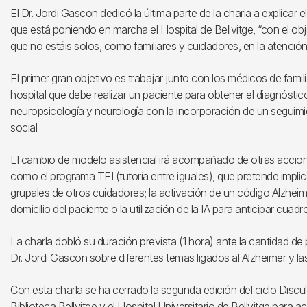
El Dr. Jordi Gascon dedicó la última parte de la charla a explicar
que está poniendo en marcha el Hospital de Bellvitge, “con el obje
que no estáis solos, como familiares y cuidadores, en la atenció
El primer gran objetivo es trabajar junto con los médicos de fami
hospital que debe realizar un paciente para obtener el diagnóstic
neuropsicología y neurología con la incorporación de un seguimi
social.
El cambio de modelo asistencial irá acompañado de otras accion
como el programa TEI (tutoría entre iguales), que pretende impl
grupales de otros cuidadores; la activación de un código Alzheime
domicilio del paciente o la utilización de la IA para anticipar cua
La charla dobló su duración prevista (1 hora) ante la cantidad de
Dr. Jordi Gascon sobre diferentes temas ligados al Alzheimer y l
Con esta charla se ha cerrado la segunda edición del ciclo Discul
Biblioteca Bellvitge y el Hospital Universitario de Bellvitge para