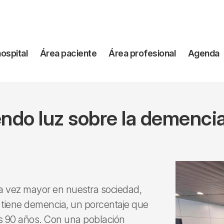
vegación
hospital
Área paciente
Área profesional
Agenda
incipal
ndo luz sobre la demencia
da vez mayor en nuestra sociedad,
tiene demencia, un porcentaje que
os 90 años. Con una población