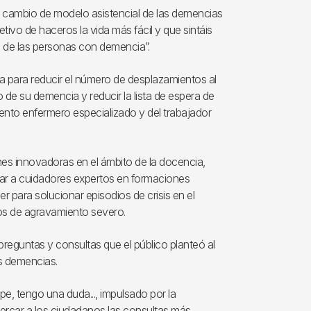
 el cambio de modelo asistencial de las demencias
tivo de haceros la vida más fácil y que sintáis
n de las personas con demencia”.
lia para reducir el número de desplazamientos al
o de su demencia y reducir la lista de espera de
ento enfermero especializado y del trabajador
es innovadoras en el ámbito de la docencia,
icar a cuidadores expertos en formaciones
r para solucionar episodios de crisis en el
dros de agravamiento severo.
 preguntas y consultas que el público planteó al
as demencias.
pe, tengo una duda..., impulsado por la
 acercar a los ciudadanos las consultas más